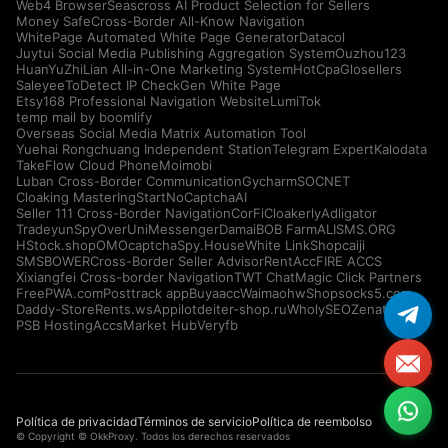
Web4 Browser
Seascross AI Product Selection for Sellers
Money Safe
Cross-Border All-Know Navigation
WhitePage Automated White Page Generator
Datacol
Juytui Social Media Publishing Aggregation System
Ouzhou123
HuanYuZhiLian All-in-One Marketing System
HotCpa
Glosellers
Saleyee
ToDetect IP Check
Gen White Page
Etsy168 Professional Navigation Website
LumiTok
temp mail by boomlify
Overseas Social Media Matrix Automation Tool
Yuehai Rongchuang Independent Station
Telegram Expert
Kalodata
TakeFlow Cloud Phone
Moimobi
Luban Cross-Border Communication
Gycharm
SOCNET
Cloaking Master
IngStart
NoCaptchaAI
Seller 111 Cross-Border Navigation
CorFi
Cloakerly
Adligator
Tradeyun
SpyOver
UniMessenger
Damai
BOB Farm
ALISMS.ORG
HStock.shop
OMOcaptcha
Spy.House
White Link
Shopcaiji
SMSBOWER
Cross-Border Seller Advisor
RentAcc
FIRE ACCS
Xixiangfei Cross-border Navigation
TWT Chat
Magic Click Partners
FreePWA.com
Posttrack app
Buyaacc
Waimaohw
Shopsocks5.com
Daddy-Store
Rents.ws
Appilot
deiter-shop.ru
WholySEO
Zenattica
PSB Hosting
AccsMarket Hub
Veryfb
Política de privacidad
Términos de servicio
Política de reembolso
© Copyright © OkkProxy. Todos los derechos reservados