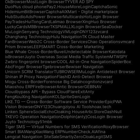
OkBrowser
MostLogin Browser
TYVER AD SPY
DuoPlus cloud phone
Pay2.House
MoreLogin
CaptchaSonic
Hidemium
BitBrowser
CaptchaAI
XMart - Digital marketplace
HubStudio
AdsPower Browser
Multicards
HotLogin Browser
PayTrades
HuiTongCard
Lalimao Browser
XingHuo Browser
LuckyCards
MBBrowser
TKSPMALL
XLogin Browser
SeaDocker
MuLogin
Senyang Technology
VMLogin
DNY123
zvcard
Changhang Technology
Hulu Navigation
TK Cloud Master
FanBrowser
Web2C Cross-Border Services
Chao Operations
vmcard
Prism Browse
LEEPSMART Cross-Border Marketing
Blue Whale Cross-Border
Buvei
Undetectable Browser
Kalodata
ixBrowser
Juyto Overseas Social Media Traffic System
MTWSPY
Zwbro fingerprint browser
COOL All-in-One Navigation
SpiderBox
AbcFinger Browser
Tgebrowser
Bewiser Navigation
Unicorn SCRM Translator
TUBROWSER
MuLogin Antidetect Browser
Shinan IP Proxy Navigation
FlashID Anti-Detect Browser
Mogu Cross-Border
Forenose Big Data
Incogniton
zvcard
Miaoshou ERP
FireBrowser
Antic Browser
GEBINAV
Cloudbypass API - Bypass CloudFlare
ExitAnty
FengKouXing Navigation
KOLSprite
GenLogin
LIKE.TG — Cross-Border Software Service Provider
EpicPWA
Vision Browser
DNY123
Chuangziyou AI Tools
hoax.tech
Linken Sphere
SocialEcho
Cloaking House
Arbi.Store
DashNull
TKEVO Operation Navigation
Dolphin{anty}
CosLogin Browser
Juyto Technology
51mbk
Tiger SMS — Virtual Numbers for SMS Verification
RoxyBrowser
Smart BIAI
WangXiaoWang ERP
NumberCheck.AI
Afina
Lengcat Navigation Site
SaleSmartly
ZeroCloak
LegitSMS