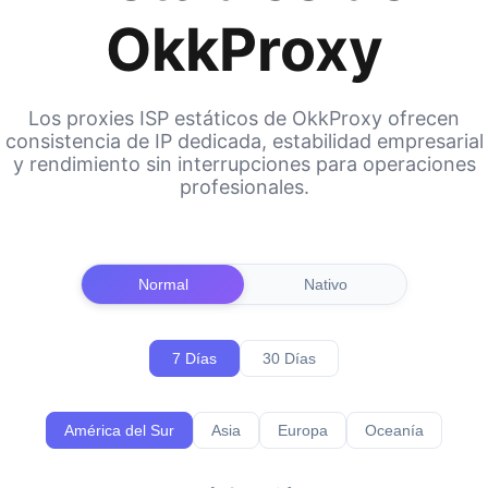
OkkProxy
Los proxies ISP estáticos de OkkProxy ofrecen
consistencia de IP dedicada, estabilidad empresarial
y rendimiento sin interrupciones para operaciones
profesionales.
Normal
Nativo
7 Días
30 Días
América del Sur
Asia
Europa
Oceanía