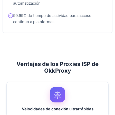
automatización
Wilmington, Estados Unidos
99.99% de tiempo de actividad para acceso
continuo a plataformas
Phoenix, Estados Unidos
Virginia,
Ventajas de los Proxies ISP de
OkkProxy
Columbia, Estados Unidos
Velocidades de conexión ultrarrápidas