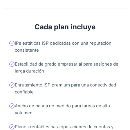
Kansas City, Estados Unidos
Cada plan incluye
Las Vegas, Estados Unidos
IPs estáticas ISP dedicadas con una reputación
consistente
Seattle, Estados Unidos
Estabilidad de grado empresarial para sesiones de
larga duración
Columbia, Estados Unidos
Enrutamiento ISP premium para una conectividad
confiable
Hawaii, Estados Unidos
Ancho de banda no medido para tareas de alto
volumen
Argentina, Argentina
Planes rentables para operaciones de cuentas y