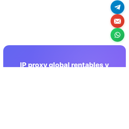
IP proxy global rentables y
estables a largo plazo
Usa los servicios de OkkProxy para ayudar a tu negocio
a crecer de forma eficiente y estable
Iniciar Prueba Gratuita