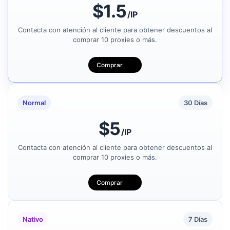
$1.5
/IP
Contacta con atención al cliente para obtener descuentos al
Sao Paulo, Brasil
comprar 10 proxies o más.
Comprar
Portland, Estados Unidos
Normal
30 Días
Houston, Estados Unidos
$5
/IP
Contacta con atención al cliente para obtener descuentos al
Chicago, Estados Unidos
comprar 10 proxies o más.
Comprar
Mexico City,
Nativo
7 Días
Phoenix, Estados Unidos