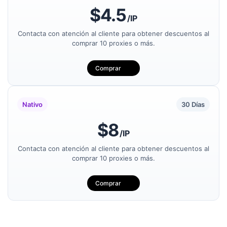
$4.5
/IP
Los Angeles, Estados Unidos
Contacta con atención al cliente para obtener descuentos al
comprar 10 proxies o más.
Comprar
Fremont, Estados Unidos
Nativo
30 Días
Brazil, Brasil
$8
/IP
San Francisco, Estados Unidos
Contacta con atención al cliente para obtener descuentos al
comprar 10 proxies o más.
Washington, Estados Unidos
Comprar
La Paz, Bolivia