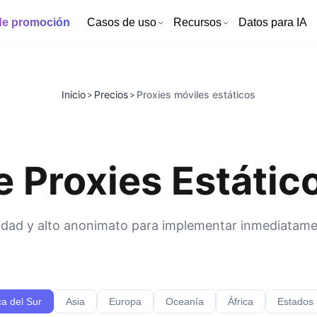
de promoción
Casos de uso
Recursos
Datos para IA
Inicio
Precios
Proxies móviles estáticos
>
>
e Proxies Estátic
bilidad y alto anonimato para implementar inmediatam
a del Sur
Asia
Europa
Oceanía
África
Estados