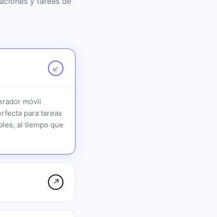
aciones y tareas de
↗
erador móvil
erfecta para tareas
les, al tiempo que
↗