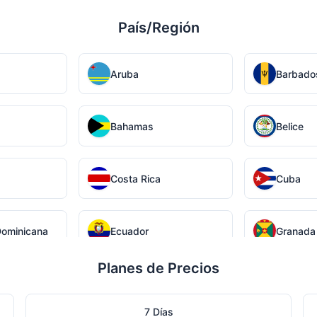
País/Región
Aruba
Barbado
Bahamas
Belice
Costa Rica
Cuba
Dominicana
Ecuador
Granada
Planes de Precios
Honduras
Haití
7 Días