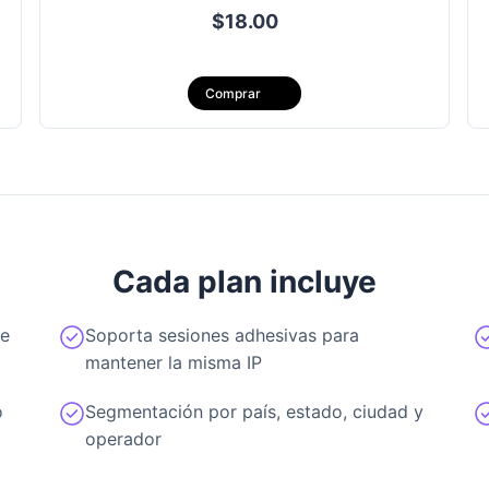
$18.00
Santa Lucía
Martinic
Comprar
Perú
Puerto R
Trinidad y Tobago
Uruguay
群岛
Cada plan incluye
le
Soporta sesiones adhesivas para
mantener la misma IP
o
Segmentación por país, estado, ciudad y
operador