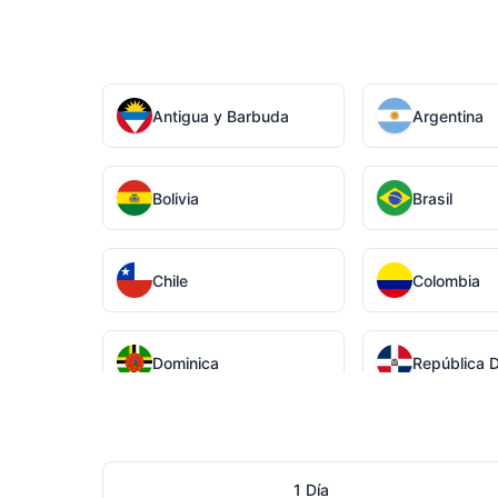
Antigua y Barbuda
Argentina
Bolivia
Brasil
Chile
Colombia
Dominica
República 
Guatemala
Guyana
1 Día