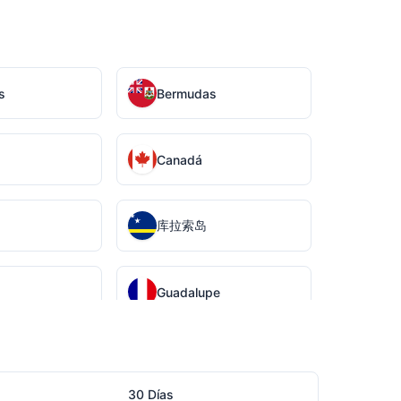
s
Bermudas
Canadá
库拉索岛
Guadalupe
Jamaica
30 Días