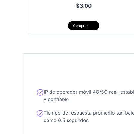
$3.00
圣基茨
开曼群岛
Comprar
Nicaragua
Panamá
Surinam
El Salvador
英属维尔京
Venezuela
IP de operador móvil 4G/5G real, estab
y confiable
Tiempo de respuesta promedio tan baj
como 0.5 segundos