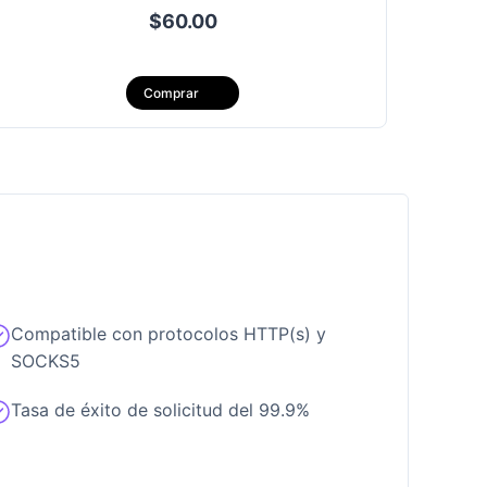
$60.00
a
México
Comprar
ico
Paraguay
圣文森特和格林纳丁斯
Compatible con protocolos HTTP(s) y
SOCKS5
Tasa de éxito de solicitud del 99.9%