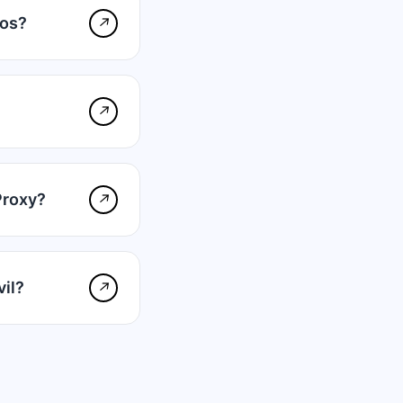
cos?
↗
↗
Proxy?
↗
vil?
↗