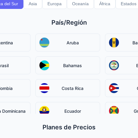
a del Sur
Asia
Europa
Oceanía
África
Estados
País/Región
entina
Aruba
Ba
rasil
Bahamas
lombia
Costa Rica
a Dominicana
Ecuador
G
Planes de Precios
uyana
Honduras