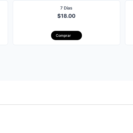
7 Días
$18.00
曼群岛
Santa Lucía
Ma
Comprar
anamá
Perú
Pue
Salvador
Trinidad y Tobago
U
维尔京群岛