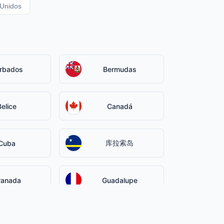
 Unidos
rbados
Bermudas
Belice
Canadá
库拉索岛
Cuba
ranada
Guadalupe
Haití
Jamaica