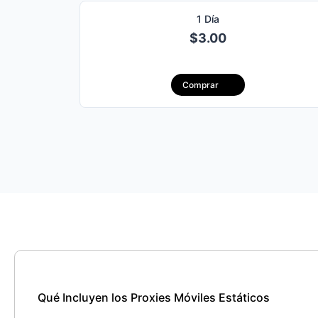
1 Día
$3.00
圣基茨
开
Comprar
Nicaragua
P
Surinam
El 
英属
Venezuela
Qué Incluyen los Proxies Móviles Estáticos