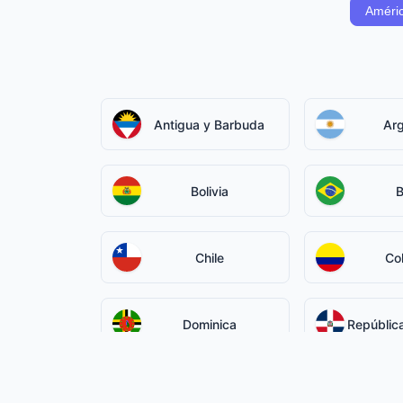
Améric
Antigua y Barbuda
Arg
Bolivia
B
Chile
Co
Dominica
Repúblic
Guatemala
G