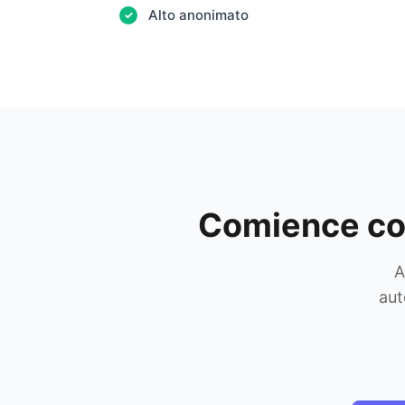
Alto anonimato
✓
Comience con
A
aut