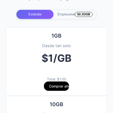
Estándar
Empresarial
$0.35/GB
1GB
Desde tan solo
$1/GB
Total: $1.00
Comprar ahora
10GB