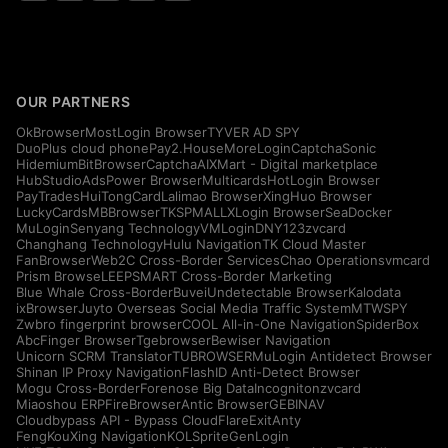
OUR PARTNERS
OkBrowser
MostLogin Browser
TYVER AD SPY
DuoPlus cloud phone
Pay2.House
MoreLogin
CaptchaSonic
Hidemium
BitBrowser
CaptchaAI
XMart - Digital marketplace
HubStudio
AdsPower Browser
Multicards
HotLogin Browser
PayTrades
HuiTongCard
Lalimao Browser
XingHuo Browser
LuckyCards
MBBrowser
TKSPMALL
XLogin Browser
SeaDocker
MuLogin
Senyang Technology
VMLogin
DNY123
zvcard
Changhang Technology
Hulu Navigation
TK Cloud Master
FanBrowser
Web2C Cross-Border Services
Chao Operations
vmcard
Prism Browse
LEEPSMART Cross-Border Marketing
Blue Whale Cross-Border
Buvei
Undetectable Browser
Kalodata
ixBrowser
Juyto Overseas Social Media Traffic System
MTWSPY
Zwbro fingerprint browser
COOL All-in-One Navigation
SpiderBox
AbcFinger Browser
Tgebrowser
Bewiser Navigation
Unicorn SCRM Translator
TUBROWSER
MuLogin Antidetect Browser
Shinan IP Proxy Navigation
FlashID Anti-Detect Browser
Mogu Cross-Border
Forenose Big Data
Incogniton
zvcard
Miaoshou ERP
FireBrowser
Antic Browser
GEBINAV
Cloudbypass API - Bypass CloudFlare
ExitAnty
FengKouXing Navigation
KOLSprite
GenLogin