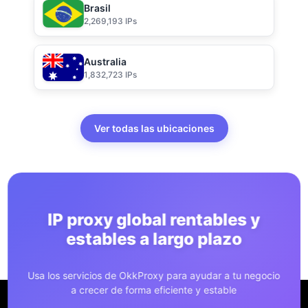
Brasil
2,269,193 IPs
Australia
1,832,723 IPs
Ver todas las ubicaciones
IP proxy global rentables y
estables a largo plazo
Usa los servicios de OkkProxy para ayudar a tu negocio
a crecer de forma eficiente y estable