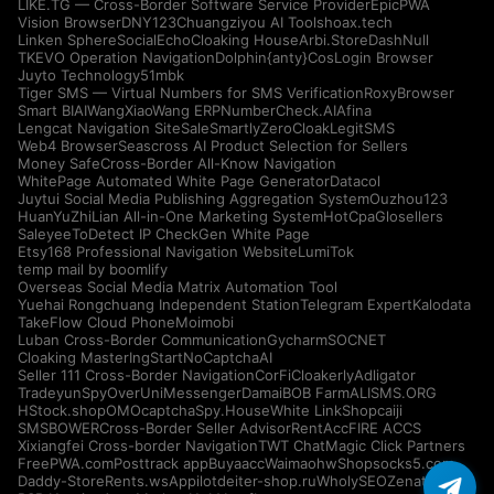
LIKE.TG — Cross-Border Software Service Provider
EpicPWA
Vision Browser
DNY123
Chuangziyou AI Tools
hoax.tech
Linken Sphere
SocialEcho
Cloaking House
Arbi.Store
DashNull
TKEVO Operation Navigation
Dolphin{anty}
CosLogin Browser
Juyto Technology
51mbk
Tiger SMS — Virtual Numbers for SMS Verification
RoxyBrowser
Smart BIAI
WangXiaoWang ERP
NumberCheck.AI
Afina
Lengcat Navigation Site
SaleSmartly
ZeroCloak
LegitSMS
Web4 Browser
Seascross AI Product Selection for Sellers
Money Safe
Cross-Border All-Know Navigation
WhitePage Automated White Page Generator
Datacol
Juytui Social Media Publishing Aggregation System
Ouzhou123
HuanYuZhiLian All-in-One Marketing System
HotCpa
Glosellers
Saleyee
ToDetect IP Check
Gen White Page
Etsy168 Professional Navigation Website
LumiTok
temp mail by boomlify
Overseas Social Media Matrix Automation Tool
Yuehai Rongchuang Independent Station
Telegram Expert
Kalodata
TakeFlow Cloud Phone
Moimobi
Luban Cross-Border Communication
Gycharm
SOCNET
Cloaking Master
IngStart
NoCaptchaAI
Seller 111 Cross-Border Navigation
CorFi
Cloakerly
Adligator
Tradeyun
SpyOver
UniMessenger
Damai
BOB Farm
ALISMS.ORG
HStock.shop
OMOcaptcha
Spy.House
White Link
Shopcaiji
SMSBOWER
Cross-Border Seller Advisor
RentAcc
FIRE ACCS
Xixiangfei Cross-border Navigation
TWT Chat
Magic Click Partners
FreePWA.com
Posttrack app
Buyaacc
Waimaohw
Shopsocks5.com
Daddy-Store
Rents.ws
Appilot
deiter-shop.ru
WholySEO
Zenattica