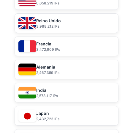
6,658,219 IPs
Reino Unido
3,988,212 IPs
Francia
3,472,909 IPs
Alemania
2,467,359 IPs
India
2,578,117 IPs
Japón
2,432,723 IPs