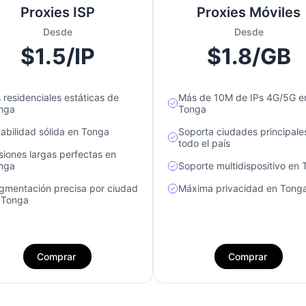
Proxies ISP
Proxies Móviles
Desde
Desde
$1.5/IP
$1.8/GB
s residenciales estáticas de
Más de 10M de IPs 4G/5G e
nga
Tonga
tabilidad sólida en Tonga
Soporta ciudades principale
todo el país
siones largas perfectas en
nga
Soporte multidispositivo en
gmentación precisa por ciudad
Máxima privacidad en Tong
 Tonga
Comprar
Comprar