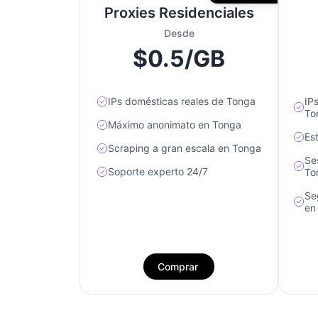
Proxies Residenciales
Desde
$0.5/GB
IPs domésticas reales de Tonga
IP
To
Máximo anonimato en Tonga
Es
Scraping a gran escala en Tonga
Se
Soporte experto 24/7
To
Se
en
Comprar