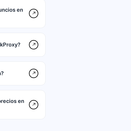
uncios en
↗
kkProxy?
↗
a?
↗
precios en
↗