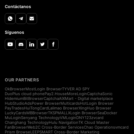
Contáctanos
Síguenos
OUR PARTNERS
OkBrowser
MostLogin Browser
TYVER AD SPY
DuoPlus cloud phone
Pay2.House
MoreLogin
CaptchaSonic
Hidemium
BitBrowser
CaptchaAI
XMart - Digital marketplace
HubStudio
AdsPower Browser
Multicards
HotLogin Browser
PayTrades
HuiTongCard
Lalimao Browser
XingHuo Browser
LuckyCards
MBBrowser
TKSPMALL
XLogin Browser
SeaDocker
MuLogin
Senyang Technology
VMLogin
DNY123
zvcard
Changhang Technology
Hulu Navigation
TK Cloud Master
FanBrowser
Web2C Cross-Border Services
Chao Operations
vmcard
Prism Browse
LEEPSMART Cross-Border Marketing