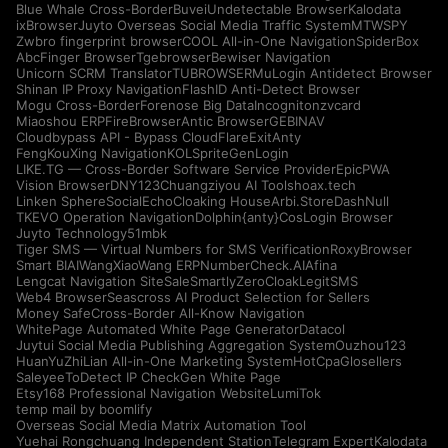
Blue Whale Cross-Border
Buvei
Undetectable Browser
Kalodata
ixBrowser
Juyto Overseas Social Media Traffic System
MTWSPY
Zwbro fingerprint browser
COOL All-in-One Navigation
SpiderBox
AbcFinger Browser
Tgebrowser
Bewiser Navigation
Unicorn SCRM Translator
TUBROWSER
MuLogin Antidetect Browser
Shinan IP Proxy Navigation
FlashID Anti-Detect Browser
Mogu Cross-Border
Forenose Big Data
Incogniton
zvcard
Miaoshou ERP
FireBrowser
Antic Browser
GEBINAV
Cloudbypass API - Bypass CloudFlare
ExitAnty
FengKouXing Navigation
KOLSprite
GenLogin
LIKE.TG — Cross-Border Software Service Provider
EpicPWA
Vision Browser
DNY123
Chuangziyou AI Tools
hoax.tech
Linken Sphere
SocialEcho
Cloaking House
Arbi.Store
DashNull
TKEVO Operation Navigation
Dolphin{anty}
CosLogin Browser
Juyto Technology
51mbk
Tiger SMS — Virtual Numbers for SMS Verification
RoxyBrowser
Smart BIAI
WangXiaoWang ERP
NumberCheck.AI
Afina
Lengcat Navigation Site
SaleSmartly
ZeroCloak
LegitSMS
Web4 Browser
Seascross AI Product Selection for Sellers
Money Safe
Cross-Border All-Know Navigation
WhitePage Automated White Page Generator
Datacol
Juytui Social Media Publishing Aggregation System
Ouzhou123
HuanYuZhiLian All-in-One Marketing System
HotCpa
Glosellers
Saleyee
ToDetect IP Check
Gen White Page
Etsy168 Professional Navigation Website
LumiTok
temp mail by boomlify
Overseas Social Media Matrix Automation Tool
Yuehai Rongchuang Independent Station
Telegram Expert
Kalodata