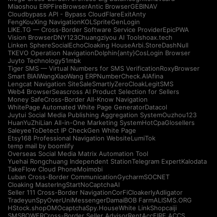
Miaoshou ERP
FireBrowser
Antic Browser
GEBINAV
Cloudbypass API - Bypass CloudFlare
ExitAnty
FengKouXing Navigation
KOLSprite
GenLogin
LIKE.TG — Cross-Border Software Service Provider
EpicPWA
Vision Browser
DNY123
Chuangziyou AI Tools
hoax.tech
Linken Sphere
SocialEcho
Cloaking House
Arbi.Store
DashNull
TKEVO Operation Navigation
Dolphin{anty}
CosLogin Browser
Juyto Technology
51mbk
Tiger SMS — Virtual Numbers for SMS Verification
RoxyBrowser
Smart BIAI
WangXiaoWang ERP
NumberCheck.AI
Afina
Lengcat Navigation Site
SaleSmartly
ZeroCloak
LegitSMS
Web4 Browser
Seascross AI Product Selection for Sellers
Money Safe
Cross-Border All-Know Navigation
WhitePage Automated White Page Generator
Datacol
Juytui Social Media Publishing Aggregation System
Ouzhou123
HuanYuZhiLian All-in-One Marketing System
HotCpa
Glosellers
Saleyee
ToDetect IP Check
Gen White Page
Etsy168 Professional Navigation Website
LumiTok
temp mail by boomlify
Overseas Social Media Matrix Automation Tool
Yuehai Rongchuang Independent Station
Telegram Expert
Kalodata
TakeFlow Cloud Phone
Moimobi
Luban Cross-Border Communication
Gycharm
SOCNET
Cloaking Master
IngStart
NoCaptchaAI
Seller 111 Cross-Border Navigation
CorFi
Cloakerly
Adligator
Tradeyun
SpyOver
UniMessenger
Damai
BOB Farm
ALISMS.ORG
HStock.shop
OMOcaptcha
Spy.House
White Link
Shopcaiji
SMSBOWER
Cross-Border Seller Advisor
RentAcc
FIRE ACCS