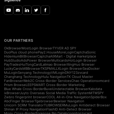
OUR PARTNERS
OkBrowser
MostLogin Browser
TYVER AD SPY
DuoPlus cloud phone
Pay2.House
MoreLogin
CaptchaSonic
Hidemium
BitBrowser
CaptchaAI
XMart - Digital marketplace
HubStudio
AdsPower Browser
Multicards
HotLogin Browser
PayTrades
HuiTongCard
Lalimao Browser
XingHuo Browser
LuckyCards
MBBrowser
TKSPMALL
XLogin Browser
SeaDocker
MuLogin
Senyang Technology
VMLogin
DNY123
zvcard
Changhang Technology
Hulu Navigation
TK Cloud Master
FanBrowser
Web2C Cross-Border Services
Chao Operations
vmcard
Prism Browse
LEEPSMART Cross-Border Marketing
Blue Whale Cross-Border
Buvei
Undetectable Browser
Kalodata
ixBrowser
Juyto Overseas Social Media Traffic System
MTWSPY
Zwbro fingerprint browser
COOL All-in-One Navigation
SpiderBox
AbcFinger Browser
Tgebrowser
Bewiser Navigation
Unicorn SCRM Translator
TUBROWSER
MuLogin Antidetect Browser
Shinan IP Proxy Navigation
FlashID Anti-Detect Browser
Mogu Cross-Border
Forenose Big Data
Incogniton
zvcard