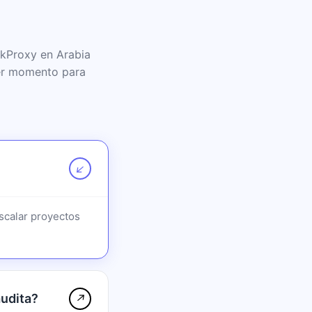
kkProxy en Arabia
ier momento para
↗
scalar proyectos
udita?
↗