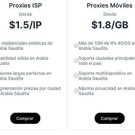
Proxies ISP
Proxies Móviles
Desde
Desde
$1.5/IP
$1.8/GB
s residenciales estáticas de
Más de 10M de IPs 4G/5G e
abia Saudita
Arabia Saudita
tabilidad sólida en Arabia
Soporta ciudades principale
udita
todo el país
siones largas perfectas en
Soporte multidispositivo en
abia Saudita
Arabia Saudita
gmentación precisa por ciudad
Máxima privacidad en Arabi
 Arabia Saudita
Saudita
Comprar
Comprar