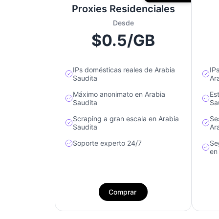
Proxies Residenciales
Desde
$0.5/GB
IPs domésticas reales de Arabia
IP
Saudita
Ar
Máximo anonimato en Arabia
Es
Saudita
Sa
Scraping a gran escala en Arabia
Se
Saudita
Ar
Soporte experto 24/7
Se
en
Comprar