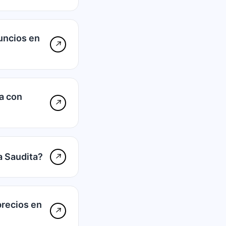
uncios en
↗
a con
↗
a Saudita?
↗
precios en
↗