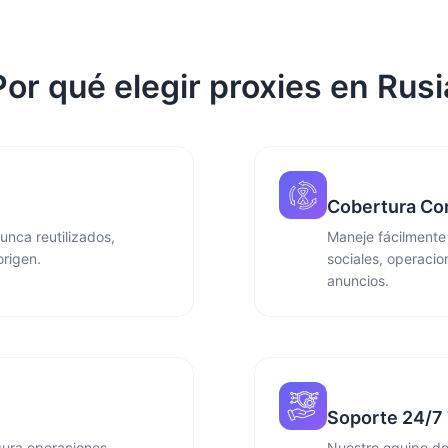
Por qué elegir proxies en Rusi
Cobertura Co
unca reutilizados,
Maneje fácilmente
origen.
sociales, operacio
anuncios.
Soporte 24/7 
gura operaciones
Nuestro equipo de 