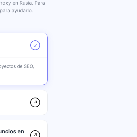
roxy en Rusia. Para
para ayudarlo.
↗
royectos de SEO,
↗
uncios en
↗