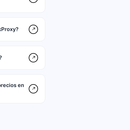
kProxy?
↗
?
↗
precios en
↗