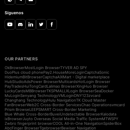
Síguenos
OUR PARTNERS
OkBrowser
MostLogin Browser
TYVER AD SPY
DuoPlus cloud phone
Pay2.House
MoreLogin
CaptchaSonic
Hidemium
BitBrowser
CaptchaAI
XMart - Digital marketplace
HubStudio
AdsPower Browser
Multicards
HotLogin Browser
PayTrades
HuiTongCard
Lalimao Browser
XingHuo Browser
LuckyCards
MBBrowser
TKSPMALL
XLogin Browser
SeaDocker
MuLogin
Senyang Technology
VMLogin
DNY123
zvcard
Changhang Technology
Hulu Navigation
TK Cloud Master
FanBrowser
Web2C Cross-Border Services
Chao Operations
vmcard
Prism Browse
LEEPSMART Cross-Border Marketing
Blue Whale Cross-Border
Buvei
Undetectable Browser
Kalodata
ixBrowser
Juyto Overseas Social Media Traffic System
MTWSPY
Zwbro fingerprint browser
COOL All-in-One Navigation
SpiderBox
AbcFinger Browser
Tgebrowser
Bewiser Navigation