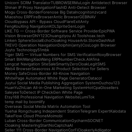
Unicorn SCRM Translator
TUBROWSER
MuLogin Antidetect Browser
Shinan IP Proxy Navigation
FlashID Anti-Detect Browser
Mogu Cross-Border
Forenose Big Data
Incogniton
zvcard
Miaoshou ERP
FireBrowser
Antic Browser
GEBINAV
Cloudbypass API - Bypass CloudFlare
ExitAnty
FengKouXing Navigation
KOLSprite
GenLogin
LIKE.TG — Cross-Border Software Service Provider
EpicPWA
Vision Browser
DNY123
Chuangziyou AI Tools
hoax.tech
Linken Sphere
SocialEcho
Cloaking House
Arbi.Store
DashNull
TKEVO Operation Navigation
Dolphin{anty}
CosLogin Browser
Juyto Technology
51mbk
Tiger SMS — Virtual Numbers for SMS Verification
RoxyBrowser
Smart BIAI
WangXiaoWang ERP
NumberCheck.AI
Afina
Lengcat Navigation Site
SaleSmartly
ZeroCloak
LegitSMS
Web4 Browser
Seascross AI Product Selection for Sellers
Money Safe
Cross-Border All-Know Navigation
WhitePage Automated White Page Generator
Datacol
Juytui Social Media Publishing Aggregation System
Ouzhou123
HuanYuZhiLian All-in-One Marketing System
HotCpa
Glosellers
Saleyee
ToDetect IP Check
Gen White Page
Etsy168 Professional Navigation Website
LumiTok
temp mail by boomlify
Overseas Social Media Matrix Automation Tool
Yuehai Rongchuang Independent Station
Telegram Expert
Kalodata
TakeFlow Cloud Phone
Moimobi
Luban Cross-Border Communication
Gycharm
SOCNET
Cloaking Master
IngStart
NoCaptchaAI
Seller 111 Cross-Border Navigation
CorFi
Cloakerly
Adligator