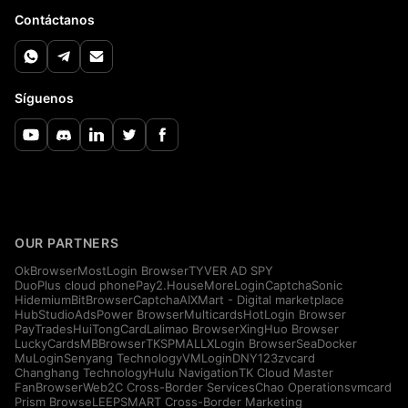
Contáctanos
Síguenos
OUR PARTNERS
OkBrowser
MostLogin Browser
TYVER AD SPY
DuoPlus cloud phone
Pay2.House
MoreLogin
CaptchaSonic
Hidemium
BitBrowser
CaptchaAI
XMart - Digital marketplace
HubStudio
AdsPower Browser
Multicards
HotLogin Browser
PayTrades
HuiTongCard
Lalimao Browser
XingHuo Browser
LuckyCards
MBBrowser
TKSPMALL
XLogin Browser
SeaDocker
MuLogin
Senyang Technology
VMLogin
DNY123
zvcard
Changhang Technology
Hulu Navigation
TK Cloud Master
FanBrowser
Web2C Cross-Border Services
Chao Operations
vmcard
Prism Browse
LEEPSMART Cross-Border Marketing