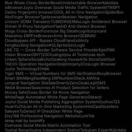
Blue Whale Cross-Border
Buvei
Undetectable Browser
Kalodata
ixBrowser
Juyto Overseas Social Media Traffic System
MTWSPY
Zwbro fingerprint browser
COOL All-in-One Navigation
SpiderBox
AbcFinger Browser
Tgebrowser
Bewiser Navigation
Unicorn SCRM Translator
TUBROWSER
MuLogin Antidetect Browser
Shinan IP Proxy Navigation
FlashID Anti-Detect Browser
Mogu Cross-Border
Forenose Big Data
Incogniton
zvcard
Miaoshou ERP
FireBrowser
Antic Browser
GEBINAV
Cloudbypass API - Bypass CloudFlare
ExitAnty
FengKouXing Navigation
KOLSprite
GenLogin
LIKE.TG — Cross-Border Software Service Provider
EpicPWA
Vision Browser
DNY123
Chuangziyou AI Tools
hoax.tech
Linken Sphere
SocialEcho
Cloaking House
Arbi.Store
DashNull
TKEVO Operation Navigation
Dolphin{anty}
CosLogin Browser
Juyto Technology
51mbk
Tiger SMS — Virtual Numbers for SMS Verification
RoxyBrowser
Smart BIAI
WangXiaoWang ERP
NumberCheck.AI
Afina
Lengcat Navigation Site
SaleSmartly
ZeroCloak
LegitSMS
Web4 Browser
Seascross AI Product Selection for Sellers
Money Safe
Cross-Border All-Know Navigation
WhitePage Automated White Page Generator
Datacol
Juytui Social Media Publishing Aggregation System
Ouzhou123
HuanYuZhiLian All-in-One Marketing System
HotCpa
Glosellers
Saleyee
ToDetect IP Check
Gen White Page
Etsy168 Professional Navigation Website
LumiTok
temp mail by boomlify
Overseas Social Media Matrix Automation Tool
Yuehai Rongchuang Independent Station
Telegram Expert
Kalodata