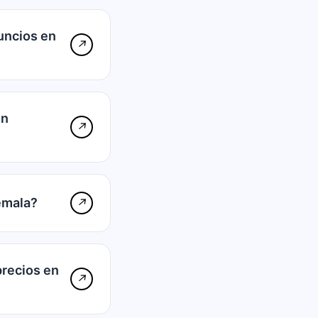
uncios en
↗
on
↗
emala?
↗
precios en
↗