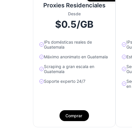
Proxies Residenciales
Desde
$0.5/GB
IPs domésticas reales de
IP
Guatemala
Gu
Máximo anonimato en Guatemala
Es
Scraping a gran escala en
Se
Guatemala
Gu
Soporte experto 24/7
Se
en
Comprar