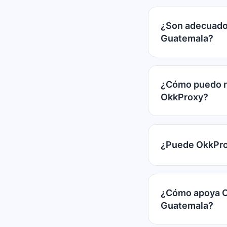
¿Son adecuados
Guatemala?
¿Cómo puedo re
OkkProxy?
¿Puede OkkProx
¿Cómo apoya Ok
Guatemala?