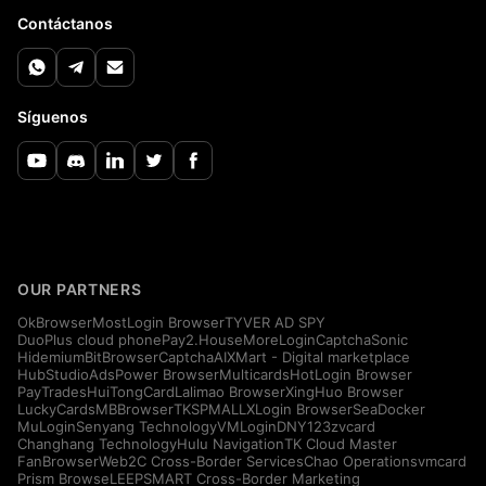
Contáctanos
Síguenos
OUR PARTNERS
OkBrowser
MostLogin Browser
TYVER AD SPY
DuoPlus cloud phone
Pay2.House
MoreLogin
CaptchaSonic
Hidemium
BitBrowser
CaptchaAI
XMart - Digital marketplace
HubStudio
AdsPower Browser
Multicards
HotLogin Browser
PayTrades
HuiTongCard
Lalimao Browser
XingHuo Browser
LuckyCards
MBBrowser
TKSPMALL
XLogin Browser
SeaDocker
MuLogin
Senyang Technology
VMLogin
DNY123
zvcard
Changhang Technology
Hulu Navigation
TK Cloud Master
FanBrowser
Web2C Cross-Border Services
Chao Operations
vmcard
Prism Browse
LEEPSMART Cross-Border Marketing