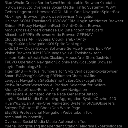
Blue Whale Cross-Border
Buvei
Undetectable Browser
Kalodata
ixBrowser
Juyto Overseas Social Media Traffic System
MTWSPY
Zwbro fingerprint browser
COOL All-in-One Navigation
SpiderBox
AbcFinger Browser
Tgebrowser
Bewiser Navigation
Unicorn SCRM Translator
TUBROWSER
MuLogin Antidetect Browser
Shinan IP Proxy Navigation
FlashID Anti-Detect Browser
Mogu Cross-Border
Forenose Big Data
Incogniton
zvcard
Miaoshou ERP
FireBrowser
Antic Browser
GEBINAV
Cloudbypass API - Bypass CloudFlare
ExitAnty
FengKouXing Navigation
KOLSprite
GenLogin
LIKE.TG — Cross-Border Software Service Provider
EpicPWA
Vision Browser
DNY123
Chuangziyou AI Tools
hoax.tech
Linken Sphere
SocialEcho
Cloaking House
Arbi.Store
DashNull
TKEVO Operation Navigation
Dolphin{anty}
CosLogin Browser
Juyto Technology
51mbk
Tiger SMS — Virtual Numbers for SMS Verification
RoxyBrowser
Smart BIAI
WangXiaoWang ERP
NumberCheck.AI
Afina
Lengcat Navigation Site
SaleSmartly
ZeroCloak
LegitSMS
Web4 Browser
Seascross AI Product Selection for Sellers
Money Safe
Cross-Border All-Know Navigation
WhitePage Automated White Page Generator
Datacol
Juytui Social Media Publishing Aggregation System
Ouzhou123
HuanYuZhiLian All-in-One Marketing System
HotCpa
Glosellers
Saleyee
ToDetect IP Check
Gen White Page
Etsy168 Professional Navigation Website
LumiTok
temp mail by boomlify
Overseas Social Media Matrix Automation Tool
Yuehai Rongchuang Independent Station
Telegram Expert
Kalodata