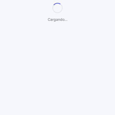
Blog
Lista de proxies gratuitos
Cargando...
API pública
Socios
Contáctanos
Síguenos
OUR PARTNERS