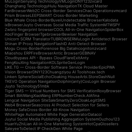
MuLogin
Senyang Technology
VMLogin
DNY123
zvcard
Changhang Technology
Hulu Navigation
TK Cloud Master
FanBrowser
Web2C Cross-Border Services
Chao Operations
vmcard
Prism Browse
LEEPSMART Cross-Border Marketing
Blue Whale Cross-Border
Buvei
Undetectable Browser
Kalodata
ixBrowser
Juyto Overseas Social Media Traffic System
MTWSPY
Zwbro fingerprint browser
COOL All-in-One Navigation
SpiderBox
AbcFinger Browser
Tgebrowser
Bewiser Navigation
Unicorn SCRM Translator
TUBROWSER
MuLogin Antidetect Browser
Shinan IP Proxy Navigation
FlashID Anti-Detect Browser
Mogu Cross-Border
Forenose Big Data
Incogniton
zvcard
Miaoshou ERP
FireBrowser
Antic Browser
GEBINAV
Cloudbypass API - Bypass CloudFlare
ExitAnty
FengKouXing Navigation
KOLSprite
GenLogin
LIKE.TG — Cross-Border Software Service Provider
EpicPWA
Vision Browser
DNY123
Chuangziyou AI Tools
hoax.tech
Linken Sphere
SocialEcho
Cloaking House
Arbi.Store
DashNull
TKEVO Operation Navigation
Dolphin{anty}
CosLogin Browser
Juyto Technology
51mbk
Tiger SMS — Virtual Numbers for SMS Verification
RoxyBrowser
Smart BIAI
WangXiaoWang ERP
NumberCheck.AI
Afina
Lengcat Navigation Site
SaleSmartly
ZeroCloak
LegitSMS
Web4 Browser
Seascross AI Product Selection for Sellers
Money Safe
Cross-Border All-Know Navigation
WhitePage Automated White Page Generator
Datacol
Juytui Social Media Publishing Aggregation System
Ouzhou123
HuanYuZhiLian All-in-One Marketing System
HotCpa
Glosellers
Saleyee
ToDetect IP Check
Gen White Page