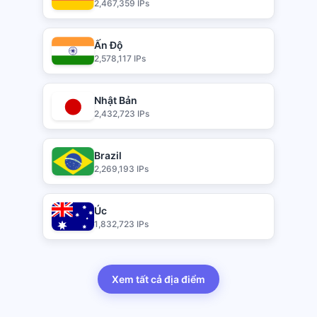
2,467,359 IPs
Ấn Độ
2,578,117 IPs
Nhật Bản
2,432,723 IPs
Brazil
2,269,193 IPs
Úc
1,832,723 IPs
Xem tất cả địa điểm