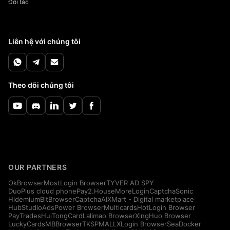
Đối tác
Liên hệ với chúng tôi
Theo dõi chúng tôi
OUR PARTNERS
OkBrowser
MostLogin Browser
TYVER AD SPY
DuoPlus cloud phone
Pay2.House
MoreLogin
CaptchaSonic
Hidemium
BitBrowser
CaptchaAI
XMart - Digital marketplace
HubStudio
AdsPower Browser
Multicards
HotLogin Browser
PayTrades
HuiTongCard
Lalimao Browser
XingHuo Browser
LuckyCards
MBBrowser
TKSPMALL
XLogin Browser
SeaDocker