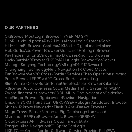
OUR PARTNERS
OkBrowser
MostLogin Browser
TYVER AD SPY
DuoPlus cloud phone
Pay2.House
MoreLogin
CaptchaSonic
Hidemium
BitBrowser
CaptchaAI
XMart - Digital marketplace
HubStudio
AdsPower Browser
Multicards
HotLogin Browser
PayTrades
HuiTongCard
Lalimao Browser
XingHuo Browser
LuckyCards
MBBrowser
TKSPMALL
XLogin Browser
SeaDocker
MuLogin
Senyang Technology
VMLogin
DNY123
zvcard
Changhang Technology
Hulu Navigation
TK Cloud Master
FanBrowser
Web2C Cross-Border Services
Chao Operations
vmcard
Prism Browse
LEEPSMART Cross-Border Marketing
Blue Whale Cross-Border
Buvei
Undetectable Browser
Kalodata
ixBrowser
Juyto Overseas Social Media Traffic System
MTWSPY
Zwbro fingerprint browser
COOL All-in-One Navigation
SpiderBox
AbcFinger Browser
Tgebrowser
Bewiser Navigation
Unicorn SCRM Translator
TUBROWSER
MuLogin Antidetect Browser
Shinan IP Proxy Navigation
FlashID Anti-Detect Browser
Mogu Cross-Border
Forenose Big Data
Incogniton
zvcard
Miaoshou ERP
FireBrowser
Antic Browser
GEBINAV
Cloudbypass API - Bypass CloudFlare
ExitAnty
FengKouXing Navigation
KOLSprite
GenLogin
LIKE.TG — Cross-Border Software Service Provider
EpicPWA