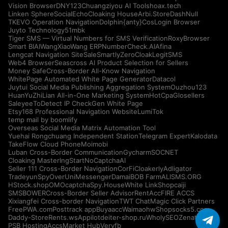
Vision Browser
DNY123
Chuangziyou AI Tools
hoax.tech
Linken Sphere
SocialEcho
Cloaking House
Arbi.Store
DashNull
TKEVO Operation Navigation
Dolphin{anty}
CosLogin Browser
Juyto Technology
51mbk
Tiger SMS — Virtual Numbers for SMS Verification
RoxyBrowser
Smart BIAI
WangXiaoWang ERP
NumberCheck.AI
Afina
Lengcat Navigation Site
SaleSmartly
ZeroCloak
LegitSMS
Web4 Browser
Seascross AI Product Selection for Sellers
Money Safe
Cross-Border All-Know Navigation
WhitePage Automated White Page Generator
Datacol
Juytui Social Media Publishing Aggregation System
Ouzhou123
HuanYuZhiLian All-in-One Marketing System
HotCpa
Glosellers
Saleyee
ToDetect IP Check
Gen White Page
Etsy168 Professional Navigation Website
LumiTok
temp mail by boomlify
Overseas Social Media Matrix Automation Tool
Yuehai Rongchuang Independent Station
Telegram Expert
Kalodata
TakeFlow Cloud Phone
Moimobi
Luban Cross-Border Communication
Gycharm
SOCNET
Cloaking Master
IngStart
NoCaptchaAI
Seller 111 Cross-Border Navigation
CorFi
Cloakerly
Adligator
Tradeyun
SpyOver
UniMessenger
Damai
BOB Farm
ALISMS.ORG
HStock.shop
OMOcaptcha
Spy.House
White Link
Shopcaiji
SMSBOWER
Cross-Border Seller Advisor
RentAcc
FIRE ACCS
Xixiangfei Cross-border Navigation
TWT Chat
Magic Click Partners
FreePWA.com
Posttrack app
Buyaacc
Waimaohw
Shopsocks5.com
Daddy-Store
Rents.ws
Appilot
deiter-shop.ru
WholySEO
Zenattica
PSB Hosting
AccsMarket Hub
Veryfb