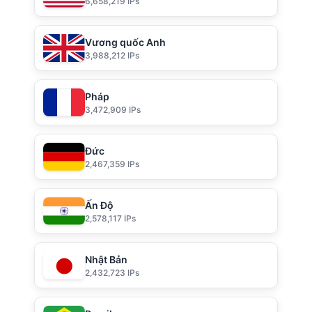
6,658,219 IPs
Vương quốc Anh
3,988,212 IPs
Pháp
3,472,909 IPs
Đức
2,467,359 IPs
Ấn Độ
2,578,117 IPs
Nhật Bản
2,432,723 IPs