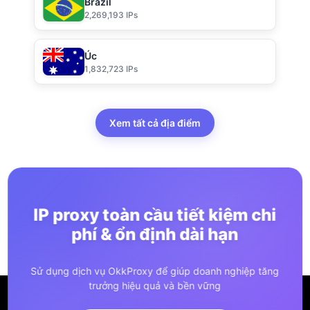
Brazil
2,269,193 IPs
Úc
1,832,723 IPs
Xem tất cả địa điểm
IP proxy toàn cầu tiết kiệm chi
phí & ổn định dài hạn
Sử dụng dịch vụ OkkProxy để giúp doanh nghiệp tăng
trưởng hiệu quả và bền vững