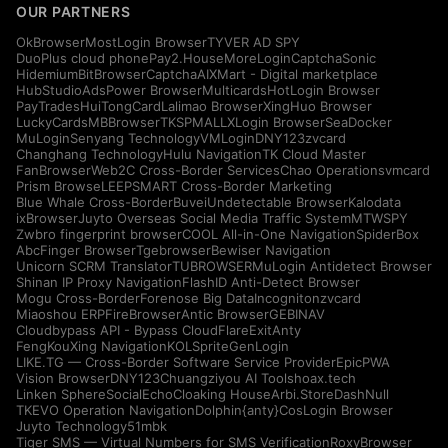
OUR PARTNERS
OkBrowser
MostLogin Browser
TYVER AD SPY
DuoPlus cloud phone
Pay2.House
MoreLogin
CaptchaSonic
Hidemium
BitBrowser
CaptchaAI
XMart - Digital marketplace
HubStudio
AdsPower Browser
Multicards
HotLogin Browser
PayTrades
HuiTongCard
Lalimao Browser
XingHuo Browser
LuckyCards
MBBrowser
TKSPMALL
XLogin Browser
SeaDocker
MuLogin
Senyang Technology
VMLogin
DNY123
zvcard
Changhang Technology
Hulu Navigation
TK Cloud Master
FanBrowser
Web2C Cross-Border Services
Chao Operations
vmcard
Prism Browse
LEEPSMART Cross-Border Marketing
Blue Whale Cross-Border
Buvei
Undetectable Browser
Kalodata
ixBrowser
Juyto Overseas Social Media Traffic System
MTWSPY
Zwbro fingerprint browser
COOL All-in-One Navigation
SpiderBox
AbcFinger Browser
Tgebrowser
Bewiser Navigation
Unicorn SCRM Translator
TUBROWSER
MuLogin Antidetect Browser
Shinan IP Proxy Navigation
FlashID Anti-Detect Browser
Mogu Cross-Border
Forenose Big Data
Incogniton
zvcard
Miaoshou ERP
FireBrowser
Antic Browser
GEBINAV
Cloudbypass API - Bypass CloudFlare
ExitAnty
FengKouXing Navigation
KOLSprite
GenLogin
LIKE.TG — Cross-Border Software Service Provider
EpicPWA
Vision Browser
DNY123
Chuangziyou AI Tools
hoax.tech
Linken Sphere
SocialEcho
Cloaking House
Arbi.Store
DashNull
TKEVO Operation Navigation
Dolphin{anty}
CosLogin Browser
Juyto Technology
51mbk
Tiger SMS — Virtual Numbers for SMS Verification
RoxyBrowser