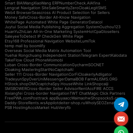
Smart BIAI
WangXiaoWang ERP
NumberCheck.AI
Afina
Lengcat Navigation Site
SaleSmartly
ZeroCloak
LegitSMS
Web4 Browser
Seascross AI Product Selection for Sellers
Money Safe
Cross-Border All-Know Navigation
WhitePage Automated White Page Generator
Datacol
Juytui Social Media Publishing Aggregation System
Ouzhou123
HuanYuZhiLian All-in-One Marketing System
HotCpa
Glosellers
Saleyee
ToDetect IP Check
Gen White Page
Etsy168 Professional Navigation Website
LumiTok
temp mail by boomlify
Overseas Social Media Matrix Automation Tool
Yuehai Rongchuang Independent Station
Telegram Expert
Kalodata
TakeFlow Cloud Phone
Moimobi
Luban Cross-Border Communication
Gycharm
SOCNET
Cloaking Master
IngStart
NoCaptchaAI
Seller 111 Cross-Border Navigation
CorFi
Cloakerly
Adligator
Tradeyun
SpyOver
UniMessenger
Damai
BOB Farm
ALISMS.ORG
HStock.shop
OMOcaptcha
Spy.House
White Link
Shopcaiji
SMSBOWER
Cross-Border Seller Advisor
RentAcc
FIRE ACCS
Xixiangfei Cross-border Navigation
TWT Chat
Magic Click Partners
FreePWA.com
Posttrack app
Buyaacc
Waimaohw
Shopsocks5.com
Daddy-Store
Rents.ws
Appilot
deiter-shop.ru
WholySEO
Zenattica
PSB Hosting
AccsMarket Hub
Veryfb