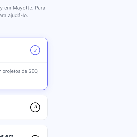
xy em Mayotte. Para
ra ajudá-lo.
↗
r projetos de SEO,
↗
os em