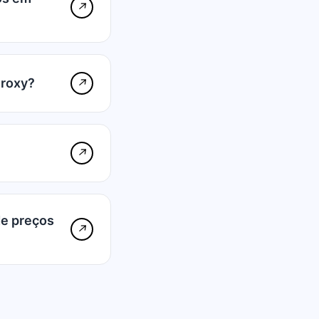
↗
Proxy?
↗
↗
de preços
↗