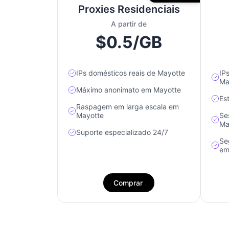
Proxies Residenciais
A partir de
$0.5/GB
IPs domésticos reais de Mayotte
IP
Ma
Máximo anonimato em Mayotte
Es
Raspagem em larga escala em
Mayotte
Se
Ma
Suporte especializado 24/7
Se
em
Comprar