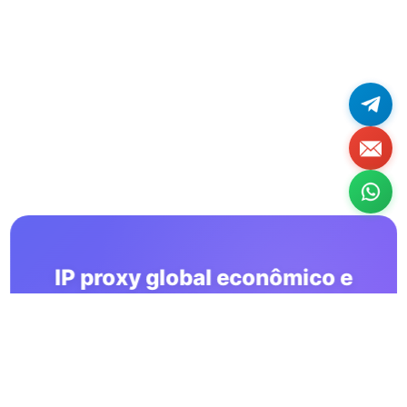
IP proxy global econômico e
estável a longo prazo
Use os serviços OkkProxy para fazer seu negócio
crescer com eficiência e estabilidade