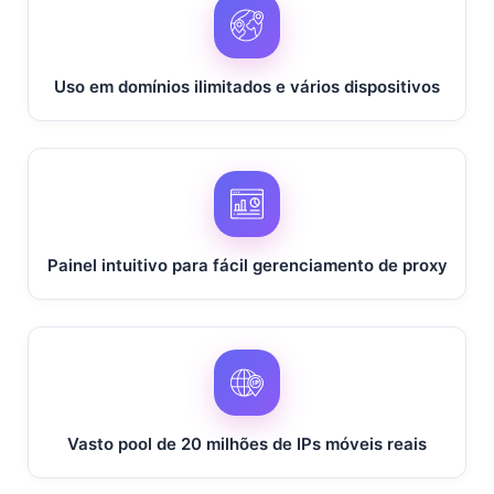
Geórgia
Uso em domínios ilimitados e vários dispositivos
Guiné
Grécia
Painel intuitivo para fácil gerenciamento de proxy
Guiana
Hong Kong
Vasto pool de 20 milhões de IPs móveis reais
Croácia