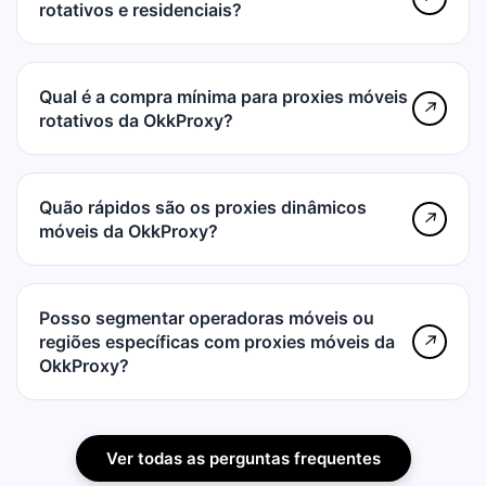
rotativos e residenciais?
Kuwait
Qual é a compra mínima para proxies móveis
Cazaquistão
↗
rotativos da OkkProxy?
Sri Lanka
Quão rápidos são os proxies dinâmicos
↗
móveis da OkkProxy?
Lituânia
Posso segmentar operadoras móveis ou
regiões específicas com proxies móveis da
↗
Luxemburgo
OkkProxy?
Marrocos
Ver todas as perguntas frequentes