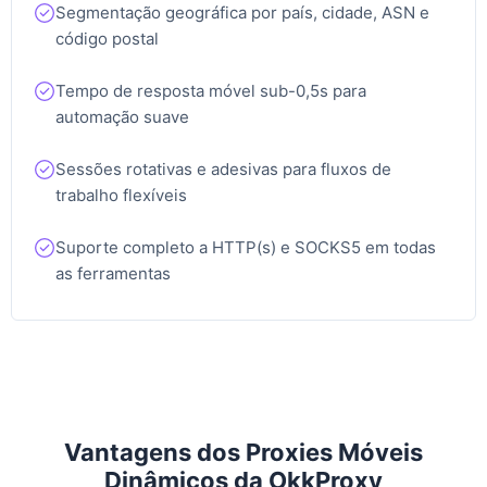
Segmentação geográfica por país, cidade, ASN e
código postal
Costa do Marfim
Tempo de resposta móvel sub-0,5s para
automação suave
Chile
Sessões rotativas e adesivas para fluxos de
trabalho flexíveis
Camarões
Suporte completo a HTTP(s) e SOCKS5 em todas
as ferramentas
Colômbia
Chipre
Vantagens dos Proxies Móveis
República Checa
Dinâmicos da OkkProxy