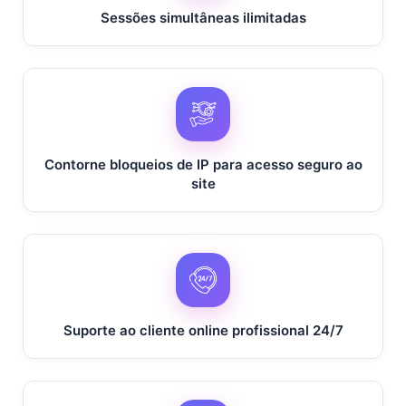
Sessões simultâneas ilimitadas
Espanha
Etiópia
Contorne bloqueios de IP para acesso seguro ao
Finlândia
site
Fiji
França
Suporte ao cliente online profissional 24/7
Reino Unido