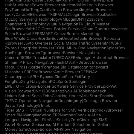
Hidemium
BitBrowser
CaptchaAI
XMart - Digital marketplace
HubStudio
AdsPower Browser
Multicards
HotLogin Browser
PayTrades
HuiTongCard
Lalimao Browser
XingHuo Browser
LuckyCards
MBBrowser
TKSPMALL
XLogin Browser
SeaDocker
MuLogin
Senyang Technology
VMLogin
DNY123
zvcard
Changhang Technology
Hulu Navigation
TK Cloud Master
FanBrowser
Web2C Cross-Border Services
Chao Operations
vmcard
Prism Browse
LEEPSMART Cross-Border Marketing
Blue Whale Cross-Border
Buvei
Undetectable Browser
Kalodata
ixBrowser
Juyto Overseas Social Media Traffic System
MTWSPY
Zwbro fingerprint browser
COOL All-in-One Navigation
SpiderBox
AbcFinger Browser
Tgebrowser
Bewiser Navigation
Unicorn SCRM Translator
TUBROWSER
MuLogin Antidetect Browser
Shinan IP Proxy Navigation
FlashID Anti-Detect Browser
Mogu Cross-Border
Forenose Big Data
Incogniton
zvcard
Miaoshou ERP
FireBrowser
Antic Browser
GEBINAV
Cloudbypass API - Bypass CloudFlare
ExitAnty
FengKouXing Navigation
KOLSprite
GenLogin
LIKE.TG — Cross-Border Software Service Provider
EpicPWA
Vision Browser
DNY123
Chuangziyou AI Tools
hoax.tech
Linken Sphere
SocialEcho
Cloaking House
Arbi.Store
DashNull
TKEVO Operation Navigation
Dolphin{anty}
CosLogin Browser
Juyto Technology
51mbk
Tiger SMS — Virtual Numbers for SMS Verification
RoxyBrowser
Smart BIAI
WangXiaoWang ERP
NumberCheck.AI
Afina
Lengcat Navigation Site
SaleSmartly
ZeroCloak
LegitSMS
Web4 Browser
Seascross AI Product Selection for Sellers
Money Safe
Cross-Border All-Know Navigation