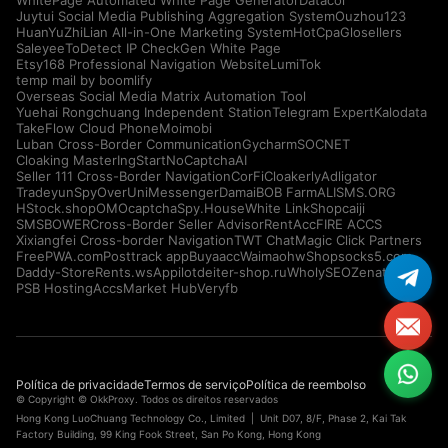
WhitePage Automated White Page Generator
Datacol
Juytui Social Media Publishing Aggregation System
Ouzhou123
HuanYuZhiLian All-in-One Marketing System
HotCpa
Glosellers
Saleyee
ToDetect IP Check
Gen White Page
Etsy168 Professional Navigation Website
LumiTok
temp mail by boomlify
Overseas Social Media Matrix Automation Tool
Yuehai Rongchuang Independent Station
Telegram Expert
Kalodata
TakeFlow Cloud Phone
Moimobi
Luban Cross-Border Communication
Gycharm
SOCNET
Cloaking Master
IngStart
NoCaptchaAI
Seller 111 Cross-Border Navigation
CorFi
Cloakerly
Adligator
Tradeyun
SpyOver
UniMessenger
Damai
BOB Farm
ALISMS.ORG
HStock.shop
OMOcaptcha
Spy.House
White Link
Shopcaiji
SMSBOWER
Cross-Border Seller Advisor
RentAcc
FIRE ACCS
Xixiangfei Cross-border Navigation
TWT Chat
Magic Click Partners
FreePWA.com
Posttrack app
Buyaacc
Waimaohw
Shopsocks5.com
Daddy-Store
Rents.ws
Appilot
deiter-shop.ru
WholySEO
Zenattica
PSB Hosting
AccsMarket Hub
Veryfb
Política de privacidade
Termos de serviço
Política de reembolso
© Copyright © OkkProxy. Todos os direitos reservados
Hong Kong LuoChuang Technology Co., Limited | Unit D07, 8/F, Phase 2, Kai Tak
Factory Building, 99 King Fook Street, San Po Kong, Hong Kong