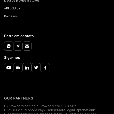
Lista de proxies gratuitos
API pública
Parceiros
Entre em contato
Siga-nos
OUR PARTNERS
OkBrowser
MostLogin Browser
TYVER AD SPY
DuoPlus cloud phone
Pay2.House
MoreLogin
CaptchaSonic