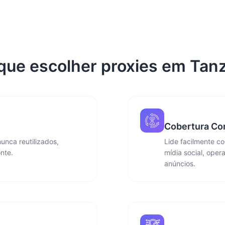
que escolher proxies em Tan
Cobertura Co
unca reutilizados,
Lide facilmente c
nte.
mídia social, oper
anúncios.