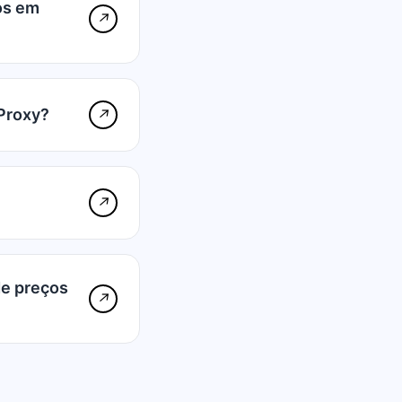
os em
↗
Proxy?
↗
↗
de preços
↗