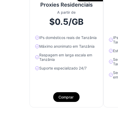
Proxies Residenciais
A partir de
$0.5/GB
IPs domésticos reais de Tanzânia
IP
Ta
Máximo anonimato em Tanzânia
Es
Raspagem em larga escala em
Tanzânia
Se
Ta
Suporte especializado 24/7
Se
em
Comprar