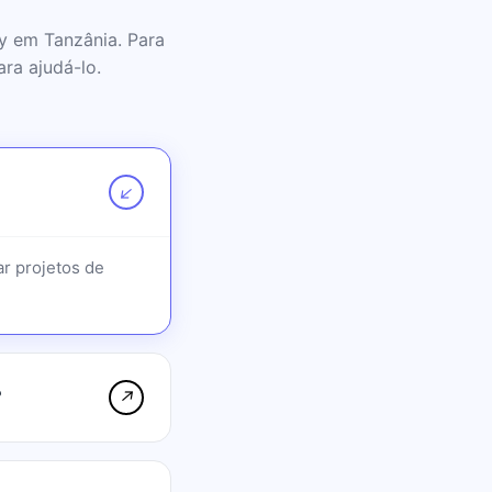
y em Tanzânia. Para
ra ajudá-lo.
↗
r projetos de
?
↗