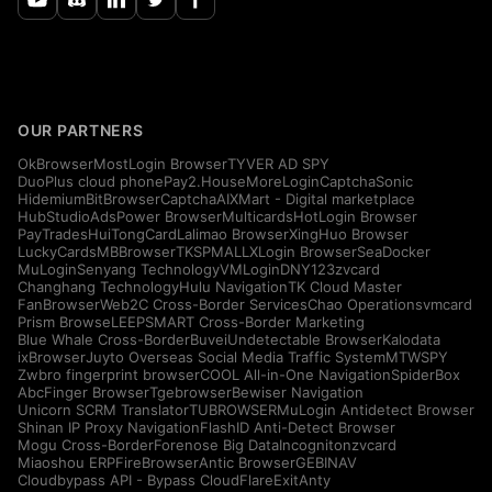
OUR PARTNERS
OkBrowser
MostLogin Browser
TYVER AD SPY
DuoPlus cloud phone
Pay2.House
MoreLogin
CaptchaSonic
Hidemium
BitBrowser
CaptchaAI
XMart - Digital marketplace
HubStudio
AdsPower Browser
Multicards
HotLogin Browser
PayTrades
HuiTongCard
Lalimao Browser
XingHuo Browser
LuckyCards
MBBrowser
TKSPMALL
XLogin Browser
SeaDocker
MuLogin
Senyang Technology
VMLogin
DNY123
zvcard
Changhang Technology
Hulu Navigation
TK Cloud Master
FanBrowser
Web2C Cross-Border Services
Chao Operations
vmcard
Prism Browse
LEEPSMART Cross-Border Marketing
Blue Whale Cross-Border
Buvei
Undetectable Browser
Kalodata
ixBrowser
Juyto Overseas Social Media Traffic System
MTWSPY
Zwbro fingerprint browser
COOL All-in-One Navigation
SpiderBox
AbcFinger Browser
Tgebrowser
Bewiser Navigation
Unicorn SCRM Translator
TUBROWSER
MuLogin Antidetect Browser
Shinan IP Proxy Navigation
FlashID Anti-Detect Browser
Mogu Cross-Border
Forenose Big Data
Incogniton
zvcard
Miaoshou ERP
FireBrowser
Antic Browser
GEBINAV
Cloudbypass API - Bypass CloudFlare
ExitAnty