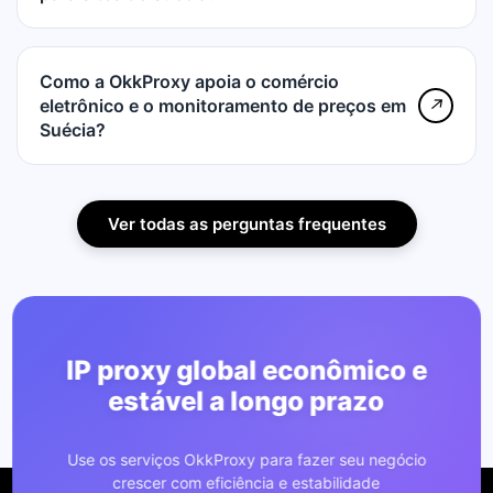
Como a OkkProxy apoia o comércio
eletrônico e o monitoramento de preços em
↗
Suécia?
Ver todas as perguntas frequentes
IP proxy global econômico e
estável a longo prazo
Use os serviços OkkProxy para fazer seu negócio
crescer com eficiência e estabilidade