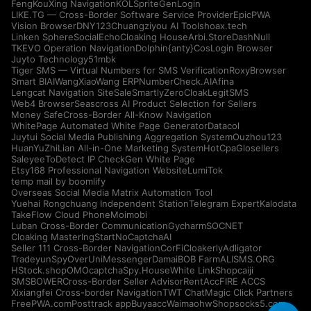
FengKouXing Navigation
KOLSprite
GenLogin
LIKE.TG — Cross-Border Software Service Provider
EpicPWA
Vision Browser
DNY123
Chuangziyou AI Tools
hoax.tech
Linken Sphere
SocialEcho
Cloaking House
Arbi.Store
DashNull
TKEVO Operation Navigation
Dolphin{anty}
CosLogin Browser
Juyto Technology
51mbk
Tiger SMS — Virtual Numbers for SMS Verification
RoxyBrowser
Smart BIAI
WangXiaoWang ERP
NumberCheck.AI
Afina
Lengcat Navigation Site
SaleSmartly
ZeroCloak
LegitSMS
Web4 Browser
Seascross AI Product Selection for Sellers
Money Safe
Cross-Border All-Know Navigation
WhitePage Automated White Page Generator
Datacol
Juytui Social Media Publishing Aggregation System
Ouzhou123
HuanYuZhiLian All-in-One Marketing System
HotCpa
Glosellers
Saleyee
ToDetect IP Check
Gen White Page
Etsy168 Professional Navigation Website
LumiTok
temp mail by boomlify
Overseas Social Media Matrix Automation Tool
Yuehai Rongchuang Independent Station
Telegram Expert
Kalodata
TakeFlow Cloud Phone
Moimobi
Luban Cross-Border Communication
Gycharm
SOCNET
Cloaking Master
IngStart
NoCaptchaAI
Seller 111 Cross-Border Navigation
CorFi
Cloakerly
Adligator
Tradeyun
SpyOver
UniMessenger
Damai
BOB Farm
ALISMS.ORG
HStock.shop
OMOcaptcha
Spy.House
White Link
Shopcaiji
SMSBOWER
Cross-Border Seller Advisor
RentAcc
FIRE ACCS
Xixiangfei Cross-border Navigation
TWT Chat
Magic Click Partners
FreePWA.com
Posttrack app
Buyaacc
Waimaohw
Shopsocks5.com