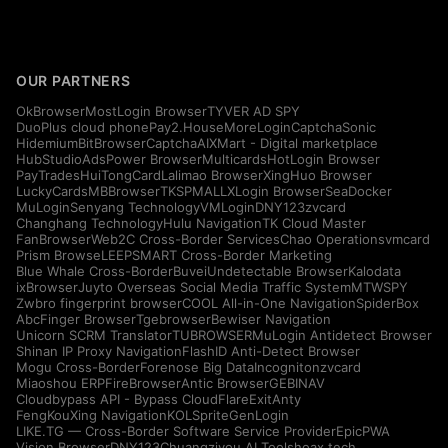
OUR PARTNERS
OkBrowser
MostLogin Browser
TYVER AD SPY
DuoPlus cloud phone
Pay2.House
MoreLogin
CaptchaSonic
Hidemium
BitBrowser
CaptchaAI
XMart - Digital marketplace
HubStudio
AdsPower Browser
Multicards
HotLogin Browser
PayTrades
HuiTongCard
Lalimao Browser
XingHuo Browser
LuckyCards
MBBrowser
TKSPMALL
XLogin Browser
SeaDocker
MuLogin
Senyang Technology
VMLogin
DNY123
zvcard
Changhang Technology
Hulu Navigation
TK Cloud Master
FanBrowser
Web2C Cross-Border Services
Chao Operations
vmcard
Prism Browse
LEEPSMART Cross-Border Marketing
Blue Whale Cross-Border
Buvei
Undetectable Browser
Kalodata
ixBrowser
Juyto Overseas Social Media Traffic System
MTWSPY
Zwbro fingerprint browser
COOL All-in-One Navigation
SpiderBox
AbcFinger Browser
Tgebrowser
Bewiser Navigation
Unicorn SCRM Translator
TUBROWSER
MuLogin Antidetect Browser
Shinan IP Proxy Navigation
FlashID Anti-Detect Browser
Mogu Cross-Border
Forenose Big Data
Incogniton
zvcard
Miaoshou ERP
FireBrowser
Antic Browser
GEBINAV
Cloudbypass API - Bypass CloudFlare
ExitAnty
FengKouXing Navigation
KOLSprite
GenLogin
LIKE.TG — Cross-Border Software Service Provider
EpicPWA
Vision Browser
DNY123
Chuangziyou AI Tools
hoax.tech