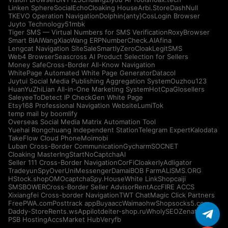
Linken Sphere
SocialEcho
Cloaking House
Arbi.Store
DashNull
TKEVO Operation Navigation
Dolphin{anty}
CosLogin Browser
Juyto Technology
51mbk
Tiger SMS — Virtual Numbers for SMS Verification
RoxyBrowser
Smart BIAI
WangXiaoWang ERP
NumberCheck.AI
Afina
Lengcat Navigation Site
SaleSmartly
ZeroCloak
LegitSMS
Web4 Browser
Seascross AI Product Selection for Sellers
Money Safe
Cross-Border All-Know Navigation
WhitePage Automated White Page Generator
Datacol
Juytui Social Media Publishing Aggregation System
Ouzhou123
HuanYuZhiLian All-in-One Marketing System
HotCpa
Glosellers
Saleyee
ToDetect IP Check
Gen White Page
Etsy168 Professional Navigation Website
LumiTok
temp mail by boomlify
Overseas Social Media Matrix Automation Tool
Yuehai Rongchuang Independent Station
Telegram Expert
Kalodata
TakeFlow Cloud Phone
Moimobi
Luban Cross-Border Communication
Gycharm
SOCNET
Cloaking Master
IngStart
NoCaptchaAI
Seller 111 Cross-Border Navigation
CorFi
Cloakerly
Adligator
Tradeyun
SpyOver
UniMessenger
Damai
BOB Farm
ALISMS.ORG
HStock.shop
OMOcaptcha
Spy.House
White Link
Shopcaiji
SMSBOWER
Cross-Border Seller Advisor
RentAcc
FIRE ACCS
Xixiangfei Cross-border Navigation
TWT Chat
Magic Click Partners
FreePWA.com
Posttrack app
Buyaacc
Waimaohw
Shopsocks5.com
Daddy-Store
Rents.ws
Appilot
deiter-shop.ru
WholySEO
Zenattica
PSB Hosting
AccsMarket Hub
Veryfb