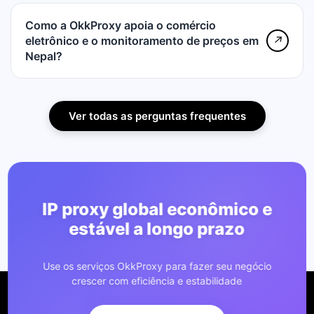
Como a OkkProxy apoia o comércio
eletrônico e o monitoramento de preços em
↗
Nepal?
Ver todas as perguntas frequentes
IP proxy global econômico e
estável a longo prazo
Use os serviços OkkProxy para fazer seu negócio
crescer com eficiência e estabilidade