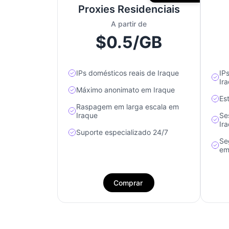
Proxies Residenciais
A partir de
$0.5/GB
IPs domésticos reais de Iraque
IP
Ir
Máximo anonimato em Iraque
Es
Raspagem em larga escala em
Iraque
Se
Ir
Suporte especializado 24/7
Se
em
Comprar