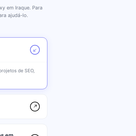
xy em Iraque. Para
ra ajudá-lo.
↗
projetos de SEO,
↗
os em