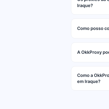
Iraque?
Como posso co
A OkkProxy pod
Como a OkkProx
em Iraque?