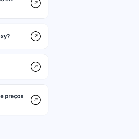
↗
oxy?
↗
↗
de preços
↗