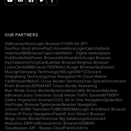
OUR PARTNERS
OkBrowser
MostLogin Browser
TYVER AD SPY
DuoPlus cloud phone
Pay2.House
MoreLogin
CaptchaSonic
Hidemium
BitBrowser
CaptchaAI
XMart - Digital marketplace
HubStudio
AdsPower Browser
Multicards
HotLogin Browser
PayTrades
HuiTongCard
Lalimao Browser
XingHuo Browser
LuckyCards
MBBrowser
TKSPMALL
XLogin Browser
SeaDocker
MuLogin
Senyang Technology
VMLogin
DNY123
zvcard
Changhang Technology
Hulu Navigation
TK Cloud Master
FanBrowser
Web2C Cross-Border Services
Chao Operations
vmcard
Prism Browse
LEEPSMART Cross-Border Marketing
Blue Whale Cross-Border
Buvei
Undetectable Browser
Kalodata
ixBrowser
Juyto Overseas Social Media Traffic System
MTWSPY
Zwbro fingerprint browser
COOL All-in-One Navigation
SpiderBox
AbcFinger Browser
Tgebrowser
Bewiser Navigation
Unicorn SCRM Translator
TUBROWSER
MuLogin Antidetect Browser
Shinan IP Proxy Navigation
FlashID Anti-Detect Browser
Mogu Cross-Border
Forenose Big Data
Incogniton
zvcard
Miaoshou ERP
FireBrowser
Antic Browser
GEBINAV
Cloudbypass API - Bypass CloudFlare
ExitAnty