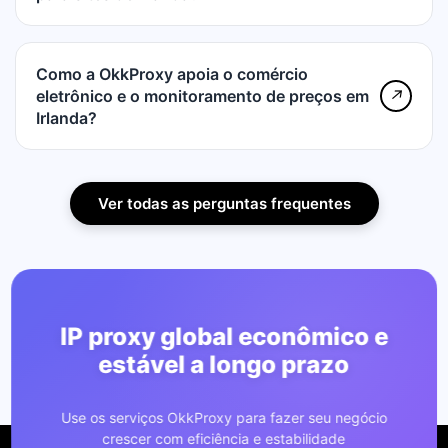
Como a OkkProxy apoia o comércio
eletrônico e o monitoramento de preços em
↗
Irlanda?
Ver todas as perguntas frequentes
IP proxy global econômico e
estável a longo prazo
Use os serviços OkkProxy para fazer seu negócio
crescer com eficiência e estabilidade