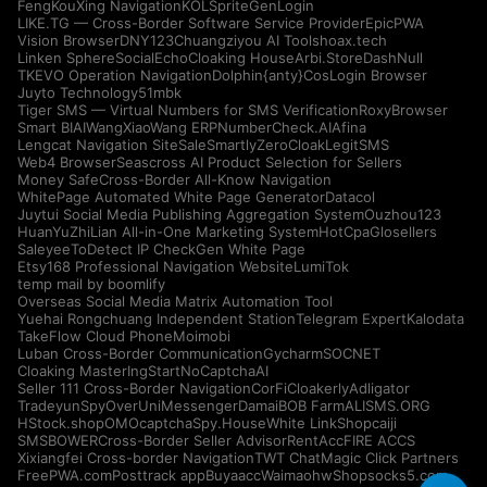
FengKouXing Navigation
KOLSprite
GenLogin
LIKE.TG — Cross-Border Software Service Provider
EpicPWA
Vision Browser
DNY123
Chuangziyou AI Tools
hoax.tech
Linken Sphere
SocialEcho
Cloaking House
Arbi.Store
DashNull
TKEVO Operation Navigation
Dolphin{anty}
CosLogin Browser
Juyto Technology
51mbk
Tiger SMS — Virtual Numbers for SMS Verification
RoxyBrowser
Smart BIAI
WangXiaoWang ERP
NumberCheck.AI
Afina
Lengcat Navigation Site
SaleSmartly
ZeroCloak
LegitSMS
Web4 Browser
Seascross AI Product Selection for Sellers
Money Safe
Cross-Border All-Know Navigation
WhitePage Automated White Page Generator
Datacol
Juytui Social Media Publishing Aggregation System
Ouzhou123
HuanYuZhiLian All-in-One Marketing System
HotCpa
Glosellers
Saleyee
ToDetect IP Check
Gen White Page
Etsy168 Professional Navigation Website
LumiTok
temp mail by boomlify
Overseas Social Media Matrix Automation Tool
Yuehai Rongchuang Independent Station
Telegram Expert
Kalodata
TakeFlow Cloud Phone
Moimobi
Luban Cross-Border Communication
Gycharm
SOCNET
Cloaking Master
IngStart
NoCaptchaAI
Seller 111 Cross-Border Navigation
CorFi
Cloakerly
Adligator
Tradeyun
SpyOver
UniMessenger
Damai
BOB Farm
ALISMS.ORG
HStock.shop
OMOcaptcha
Spy.House
White Link
Shopcaiji
SMSBOWER
Cross-Border Seller Advisor
RentAcc
FIRE ACCS
Xixiangfei Cross-border Navigation
TWT Chat
Magic Click Partners
FreePWA.com
Posttrack app
Buyaacc
Waimaohw
Shopsocks5.com