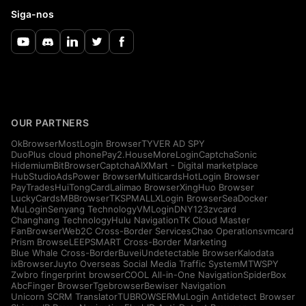
Siga-nos
OUR PARTNERS
OkBrowser
MostLogin Browser
TYVER AD SPY
DuoPlus cloud phone
Pay2.House
MoreLogin
CaptchaSonic
Hidemium
BitBrowser
CaptchaAI
XMart - Digital marketplace
HubStudio
AdsPower Browser
Multicards
HotLogin Browser
PayTrades
HuiTongCard
Lalimao Browser
XingHuo Browser
LuckyCards
MBBrowser
TKSPMALL
XLogin Browser
SeaDocker
MuLogin
Senyang Technology
VMLogin
DNY123
zvcard
Changhang Technology
Hulu Navigation
TK Cloud Master
FanBrowser
Web2C Cross-Border Services
Chao Operations
vmcard
Prism Browse
LEEPSMART Cross-Border Marketing
Blue Whale Cross-Border
Buvei
Undetectable Browser
Kalodata
ixBrowser
Juyto Overseas Social Media Traffic System
MTWSPY
Zwbro fingerprint browser
COOL All-in-One Navigation
SpiderBox
AbcFinger Browser
Tgebrowser
Bewiser Navigation
Unicorn SCRM Translator
TUBROWSER
MuLogin Antidetect Browser