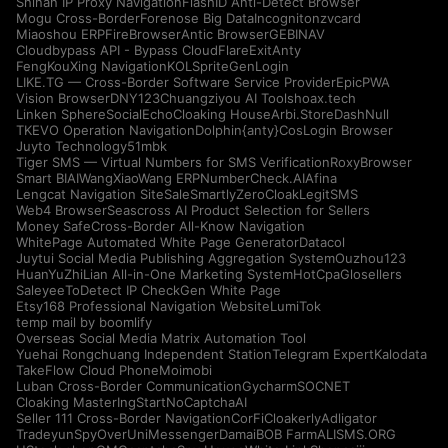
Shinan IP Proxy Navigation
FlashID Anti-Detect Browser
Mogu Cross-Border
Forenose Big Data
Incogniton
zvcard
Miaoshou ERP
FireBrowser
Antic Browser
GEBINAV
Cloudbypass API - Bypass CloudFlare
ExitAnty
FengKouXing Navigation
KOLSprite
GenLogin
LIKE.TG — Cross-Border Software Service Provider
EpicPWA
Vision Browser
DNY123
Chuangziyou AI Tools
hoax.tech
Linken Sphere
SocialEcho
Cloaking House
Arbi.Store
DashNull
TKEVO Operation Navigation
Dolphin{anty}
CosLogin Browser
Juyto Technology
51mbk
Tiger SMS — Virtual Numbers for SMS Verification
RoxyBrowser
Smart BIAI
WangXiaoWang ERP
NumberCheck.AI
Afina
Lengcat Navigation Site
SaleSmartly
ZeroCloak
LegitSMS
Web4 Browser
Seascross AI Product Selection for Sellers
Money Safe
Cross-Border All-Know Navigation
WhitePage Automated White Page Generator
Datacol
Juytui Social Media Publishing Aggregation System
Ouzhou123
HuanYuZhiLian All-in-One Marketing System
HotCpa
Glosellers
Saleyee
ToDetect IP Check
Gen White Page
Etsy168 Professional Navigation Website
LumiTok
temp mail by boomlify
Overseas Social Media Matrix Automation Tool
Yuehai Rongchuang Independent Station
Telegram Expert
Kalodata
TakeFlow Cloud Phone
Moimobi
Luban Cross-Border Communication
Gycharm
SOCNET
Cloaking Master
IngStart
NoCaptchaAI
Seller 111 Cross-Border Navigation
CorFi
Cloakerly
Adligator
Tradeyun
SpyOver
UniMessenger
Damai
BOB Farm
ALISMS.ORG