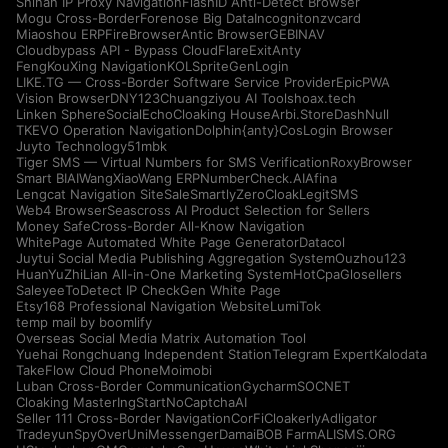
Shinan IP Proxy Navigation
FlashID Anti-Detect Browser
Mogu Cross-Border
Forenose Big Data
Incogniton
zvcard
Miaoshou ERP
FireBrowser
Antic Browser
GEBINAV
Cloudbypass API - Bypass CloudFlare
ExitAnty
FengKouXing Navigation
KOLSprite
GenLogin
LIKE.TG — Cross-Border Software Service Provider
EpicPWA
Vision Browser
DNY123
Chuangziyou AI Tools
hoax.tech
Linken Sphere
SocialEcho
Cloaking House
Arbi.Store
DashNull
TKEVO Operation Navigation
Dolphin{anty}
CosLogin Browser
Juyto Technology
51mbk
Tiger SMS — Virtual Numbers for SMS Verification
RoxyBrowser
Smart BIAI
WangXiaoWang ERP
NumberCheck.AI
Afina
Lengcat Navigation Site
SaleSmartly
ZeroCloak
LegitSMS
Web4 Browser
Seascross AI Product Selection for Sellers
Money Safe
Cross-Border All-Know Navigation
WhitePage Automated White Page Generator
Datacol
Juytui Social Media Publishing Aggregation System
Ouzhou123
HuanYuZhiLian All-in-One Marketing System
HotCpa
Glosellers
Saleyee
ToDetect IP Check
Gen White Page
Etsy168 Professional Navigation Website
LumiTok
temp mail by boomlify
Overseas Social Media Matrix Automation Tool
Yuehai Rongchuang Independent Station
Telegram Expert
Kalodata
TakeFlow Cloud Phone
Moimobi
Luban Cross-Border Communication
Gycharm
SOCNET
Cloaking Master
IngStart
NoCaptchaAI
Seller 111 Cross-Border Navigation
CorFi
Cloakerly
Adligator
Tradeyun
SpyOver
UniMessenger
Damai
BOB Farm
ALISMS.ORG