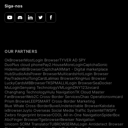
Siga-nos
OUR PARTNERS
OkBrowser
MostLogin Browser
TYVER AD SPY
DuoPlus cloud phone
Pay2.House
MoreLogin
CaptchaSonic
Hidemium
BitBrowser
CaptchaAI
XMart - Digital marketplace
HubStudio
AdsPower Browser
Multicards
HotLogin Browser
PayTrades
HuiTongCard
Lalimao Browser
XingHuo Browser
LuckyCards
MBBrowser
TKSPMALL
XLogin Browser
SeaDocker
MuLogin
Senyang Technology
VMLogin
DNY123
zvcard
Changhang Technology
Hulu Navigation
TK Cloud Master
FanBrowser
Web2C Cross-Border Services
Chao Operations
vmcard
Prism Browse
LEEPSMART Cross-Border Marketing
Blue Whale Cross-Border
Buvei
Undetectable Browser
Kalodata
ixBrowser
Juyto Overseas Social Media Traffic System
MTWSPY
Zwbro fingerprint browser
COOL All-in-One Navigation
SpiderBox
AbcFinger Browser
Tgebrowser
Bewiser Navigation
Unicorn SCRM Translator
TUBROWSER
MuLogin Antidetect Browser