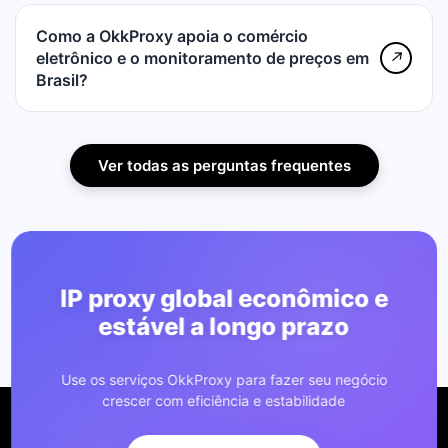
Como a OkkProxy apoia o comércio
eletrônico e o monitoramento de preços em
↗
Brasil?
Ver todas as perguntas frequentes
IP proxy global econômico e
estável a longo prazo
Use os serviços OkkProxy para fazer seu negócio
crescer com eficiência e estabilidade