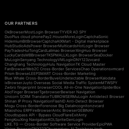
OUR PARTNERS
OkBrowser
MostLogin Browser
TYVER AD SPY
DuoPlus cloud phone
Pay2.House
MoreLogin
CaptchaSonic
Hidemium
BitBrowser
CaptchaAI
XMart - Digital marketplace
HubStudio
AdsPower Browser
Multicards
HotLogin Browser
PayTrades
HuiTongCard
Lalimao Browser
XingHuo Browser
LuckyCards
MBBrowser
TKSPMALL
XLogin Browser
SeaDocker
MuLogin
Senyang Technology
VMLogin
DNY123
zvcard
Changhang Technology
Hulu Navigation
TK Cloud Master
FanBrowser
Web2C Cross-Border Services
Chao Operations
vmcard
Prism Browse
LEEPSMART Cross-Border Marketing
Blue Whale Cross-Border
Buvei
Undetectable Browser
Kalodata
ixBrowser
Juyto Overseas Social Media Traffic System
MTWSPY
Zwbro fingerprint browser
COOL All-in-One Navigation
SpiderBox
AbcFinger Browser
Tgebrowser
Bewiser Navigation
Unicorn SCRM Translator
TUBROWSER
MuLogin Antidetect Browser
Shinan IP Proxy Navigation
FlashID Anti-Detect Browser
Mogu Cross-Border
Forenose Big Data
Incogniton
zvcard
Miaoshou ERP
FireBrowser
Antic Browser
GEBINAV
Cloudbypass API - Bypass CloudFlare
ExitAnty
FengKouXing Navigation
KOLSprite
GenLogin
LIKE.TG — Cross-Border Software Service Provider
EpicPWA
Vision Browser
DNY123
Chuangziyou AI Tools
hoax.tech