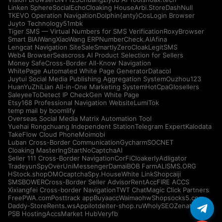
Linken Sphere
SocialEcho
Cloaking House
Arbi.Store
DashNull
TKEVO Operation Navigation
Dolphin{anty}
CosLogin Browser
Juyto Technology
51mbk
Tiger SMS — Virtual Numbers for SMS Verification
RoxyBrowser
Smart BIAI
WangXiaoWang ERP
NumberCheck.AI
Afina
Lengcat Navigation Site
SaleSmartly
ZeroCloak
LegitSMS
Web4 Browser
Seascross AI Product Selection for Sellers
Money Safe
Cross-Border All-Know Navigation
WhitePage Automated White Page Generator
Datacol
Juytui Social Media Publishing Aggregation System
Ouzhou123
HuanYuZhiLian All-in-One Marketing System
HotCpa
Glosellers
Saleyee
ToDetect IP Check
Gen White Page
Etsy168 Professional Navigation Website
LumiTok
temp mail by boomlify
Overseas Social Media Matrix Automation Tool
Yuehai Rongchuang Independent Station
Telegram Expert
Kalodata
TakeFlow Cloud Phone
Moimobi
Luban Cross-Border Communication
Gycharm
SOCNET
Cloaking Master
IngStart
NoCaptchaAI
Seller 111 Cross-Border Navigation
CorFi
Cloakerly
Adligator
Tradeyun
SpyOver
UniMessenger
Damai
BOB Farm
ALISMS.ORG
HStock.shop
OMOcaptcha
Spy.House
White Link
Shopcaiji
SMSBOWER
Cross-Border Seller Advisor
RentAcc
FIRE ACCS
Xixiangfei Cross-border Navigation
TWT Chat
Magic Click Partners
FreePWA.com
Posttrack app
Buyaacc
Waimaohw
Shopsocks5.com
Daddy-Store
Rents.ws
Appilot
deiter-shop.ru
WholySEO
Zenattica
PSB Hosting
AccsMarket Hub
Veryfb