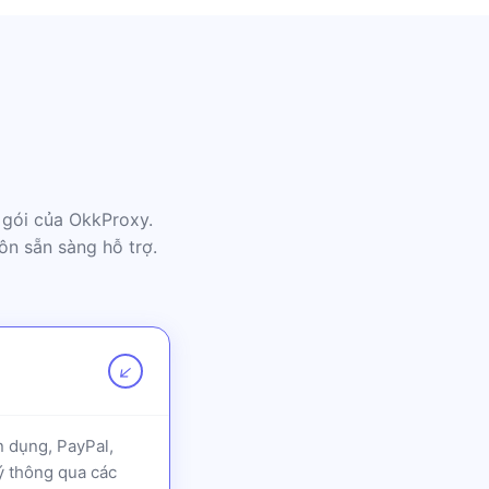
 gói của OkkProxy.
ôn sẵn sàng hỗ trợ.
↗
n dụng, PayPal,
lý thông qua các