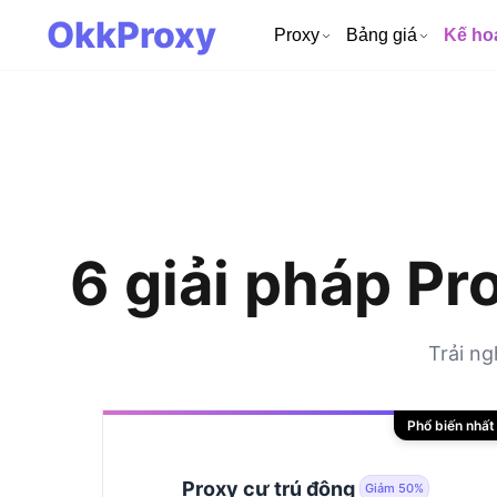
OkkProxy
Proxy
Bảng giá
Kế ho
6 giải pháp Pr
Trải ng
Phổ biến nhất
Proxy cư trú động
Giảm 50%