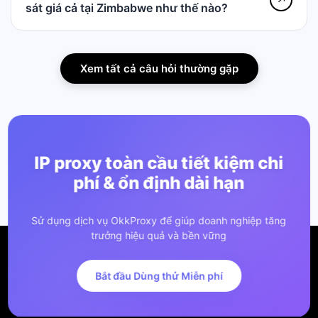
sát giá cả tại Zimbabwe như thế nào?
Xem tất cả câu hỏi thường gặp
IP proxy toàn cầu tiết kiệm chi
phí & ổn định dài hạn
Sử dụng dịch vụ OkkProxy để giúp doanh nghiệp tăng
trưởng hiệu quả và bền vững
Bắt đầu Dùng thử Miễn phí