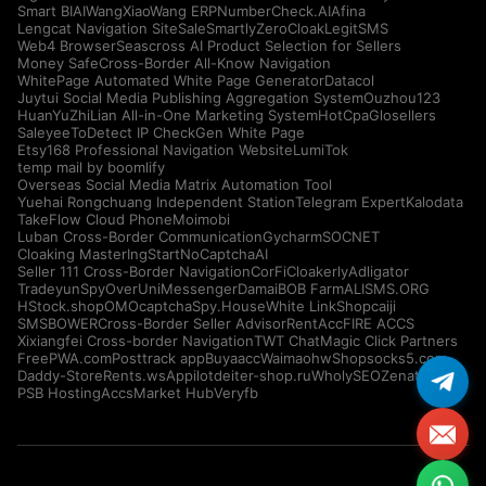
Smart BIAI
WangXiaoWang ERP
NumberCheck.AI
Afina
Lengcat Navigation Site
SaleSmartly
ZeroCloak
LegitSMS
Web4 Browser
Seascross AI Product Selection for Sellers
Money Safe
Cross-Border All-Know Navigation
WhitePage Automated White Page Generator
Datacol
Juytui Social Media Publishing Aggregation System
Ouzhou123
HuanYuZhiLian All-in-One Marketing System
HotCpa
Glosellers
Saleyee
ToDetect IP Check
Gen White Page
Etsy168 Professional Navigation Website
LumiTok
temp mail by boomlify
Overseas Social Media Matrix Automation Tool
Yuehai Rongchuang Independent Station
Telegram Expert
Kalodata
TakeFlow Cloud Phone
Moimobi
Luban Cross-Border Communication
Gycharm
SOCNET
Cloaking Master
IngStart
NoCaptchaAI
Seller 111 Cross-Border Navigation
CorFi
Cloakerly
Adligator
Tradeyun
SpyOver
UniMessenger
Damai
BOB Farm
ALISMS.ORG
HStock.shop
OMOcaptcha
Spy.House
White Link
Shopcaiji
SMSBOWER
Cross-Border Seller Advisor
RentAcc
FIRE ACCS
Xixiangfei Cross-border Navigation
TWT Chat
Magic Click Partners
FreePWA.com
Posttrack app
Buyaacc
Waimaohw
Shopsocks5.com
Daddy-Store
Rents.ws
Appilot
deiter-shop.ru
WholySEO
Zenattica
PSB Hosting
AccsMarket Hub
Veryfb