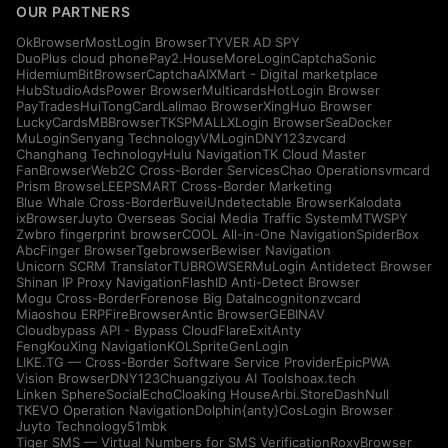
OUR PARTNERS
OkBrowser
MostLogin Browser
TYVER AD SPY
DuoPlus cloud phone
Pay2.House
MoreLogin
CaptchaSonic
Hidemium
BitBrowser
CaptchaAI
XMart - Digital marketplace
HubStudio
AdsPower Browser
Multicards
HotLogin Browser
PayTrades
HuiTongCard
Lalimao Browser
XingHuo Browser
LuckyCards
MBBrowser
TKSPMALL
XLogin Browser
SeaDocker
MuLogin
Senyang Technology
VMLogin
DNY123
zvcard
Changhang Technology
Hulu Navigation
TK Cloud Master
FanBrowser
Web2C Cross-Border Services
Chao Operations
vmcard
Prism Browse
LEEPSMART Cross-Border Marketing
Blue Whale Cross-Border
Buvei
Undetectable Browser
Kalodata
ixBrowser
Juyto Overseas Social Media Traffic System
MTWSPY
Zwbro fingerprint browser
COOL All-in-One Navigation
SpiderBox
AbcFinger Browser
Tgebrowser
Bewiser Navigation
Unicorn SCRM Translator
TUBROWSER
MuLogin Antidetect Browser
Shinan IP Proxy Navigation
FlashID Anti-Detect Browser
Mogu Cross-Border
Forenose Big Data
Incogniton
zvcard
Miaoshou ERP
FireBrowser
Antic Browser
GEBINAV
Cloudbypass API - Bypass CloudFlare
ExitAnty
FengKouXing Navigation
KOLSprite
GenLogin
LIKE.TG — Cross-Border Software Service Provider
EpicPWA
Vision Browser
DNY123
Chuangziyou AI Tools
hoax.tech
Linken Sphere
SocialEcho
Cloaking House
Arbi.Store
DashNull
TKEVO Operation Navigation
Dolphin{anty}
CosLogin Browser
Juyto Technology
51mbk
Tiger SMS — Virtual Numbers for SMS Verification
RoxyBrowser