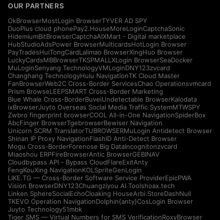
OUR PARTNERS
OkBrowser
MostLogin Browser
TYVER AD SPY
DuoPlus cloud phone
Pay2.House
MoreLogin
CaptchaSonic
Hidemium
BitBrowser
CaptchaAI
XMart - Digital marketplace
HubStudio
AdsPower Browser
Multicards
HotLogin Browser
PayTrades
HuiTongCard
Lalimao Browser
XingHuo Browser
LuckyCards
MBBrowser
TKSPMALL
XLogin Browser
SeaDocker
MuLogin
Senyang Technology
VMLogin
DNY123
zvcard
Changhang Technology
Hulu Navigation
TK Cloud Master
FanBrowser
Web2C Cross-Border Services
Chao Operations
vmcard
Prism Browse
LEEPSMART Cross-Border Marketing
Blue Whale Cross-Border
Buvei
Undetectable Browser
Kalodata
ixBrowser
Juyto Overseas Social Media Traffic System
MTWSPY
Zwbro fingerprint browser
COOL All-in-One Navigation
SpiderBox
AbcFinger Browser
Tgebrowser
Bewiser Navigation
Unicorn SCRM Translator
TUBROWSER
MuLogin Antidetect Browser
Shinan IP Proxy Navigation
FlashID Anti-Detect Browser
Mogu Cross-Border
Forenose Big Data
Incogniton
zvcard
Miaoshou ERP
FireBrowser
Antic Browser
GEBINAV
Cloudbypass API - Bypass CloudFlare
ExitAnty
FengKouXing Navigation
KOLSprite
GenLogin
LIKE.TG — Cross-Border Software Service Provider
EpicPWA
Vision Browser
DNY123
Chuangziyou AI Tools
hoax.tech
Linken Sphere
SocialEcho
Cloaking House
Arbi.Store
DashNull
TKEVO Operation Navigation
Dolphin{anty}
CosLogin Browser
Juyto Technology
51mbk
Tiger SMS — Virtual Numbers for SMS Verification
RoxyBrowser