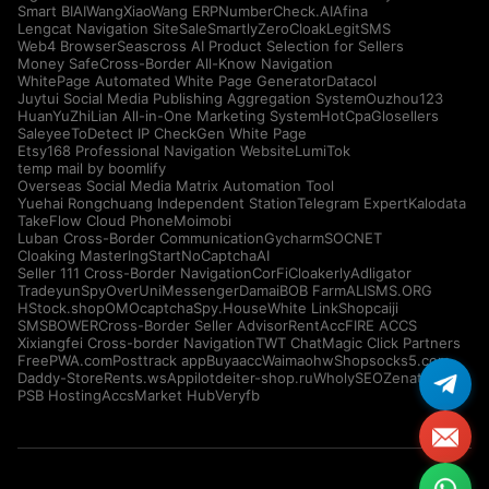
Smart BIAI
WangXiaoWang ERP
NumberCheck.AI
Afina
Lengcat Navigation Site
SaleSmartly
ZeroCloak
LegitSMS
Web4 Browser
Seascross AI Product Selection for Sellers
Money Safe
Cross-Border All-Know Navigation
WhitePage Automated White Page Generator
Datacol
Juytui Social Media Publishing Aggregation System
Ouzhou123
HuanYuZhiLian All-in-One Marketing System
HotCpa
Glosellers
Saleyee
ToDetect IP Check
Gen White Page
Etsy168 Professional Navigation Website
LumiTok
temp mail by boomlify
Overseas Social Media Matrix Automation Tool
Yuehai Rongchuang Independent Station
Telegram Expert
Kalodata
TakeFlow Cloud Phone
Moimobi
Luban Cross-Border Communication
Gycharm
SOCNET
Cloaking Master
IngStart
NoCaptchaAI
Seller 111 Cross-Border Navigation
CorFi
Cloakerly
Adligator
Tradeyun
SpyOver
UniMessenger
Damai
BOB Farm
ALISMS.ORG
HStock.shop
OMOcaptcha
Spy.House
White Link
Shopcaiji
SMSBOWER
Cross-Border Seller Advisor
RentAcc
FIRE ACCS
Xixiangfei Cross-border Navigation
TWT Chat
Magic Click Partners
FreePWA.com
Posttrack app
Buyaacc
Waimaohw
Shopsocks5.com
Daddy-Store
Rents.ws
Appilot
deiter-shop.ru
WholySEO
Zenattica
PSB Hosting
AccsMarket Hub
Veryfb