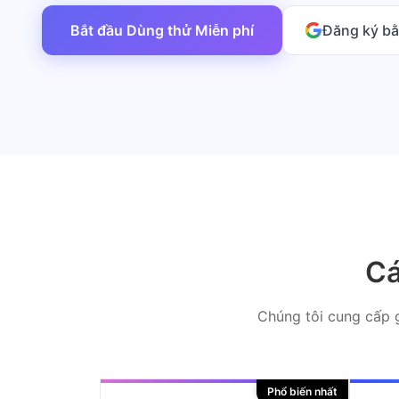
Bắt đầu Dùng thử Miễn phí
Đăng ký b
Cá
Chúng tôi cung cấp g
Phổ biến nhất