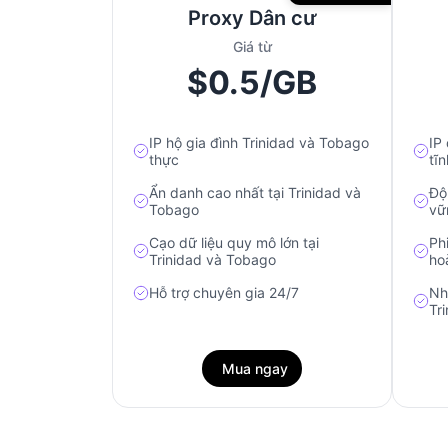
Proxy Dân cư
Giá từ
$0.5/GB
IP hộ gia đình Trinidad và Tobago
IP
thực
tĩn
Ẩn danh cao nhất tại Trinidad và
Độ
Tobago
vữ
Cạo dữ liệu quy mô lớn tại
Ph
Trinidad và Tobago
ho
Hỗ trợ chuyên gia 24/7
Nh
Tr
Mua ngay