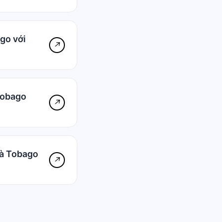
ago với
↗
Tobago
↗
và Tobago
↗