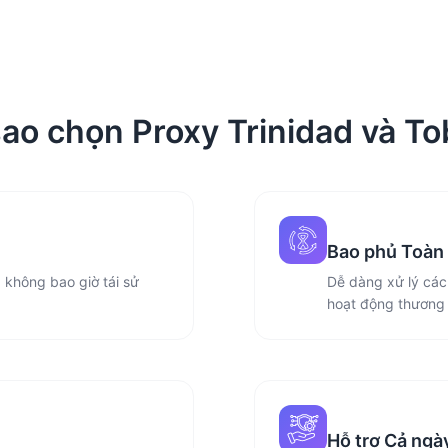
sao chọn Proxy Trinidad và T
Bao phủ Toàn 
 không bao giờ tái sử
Dễ dàng xử lý các 
hoạt động thương 
Hỗ trợ Cả ngà