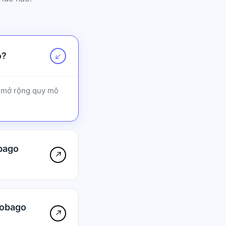
o?
↗
ạn mở rộng quy mô
obago
↗
Tobago
↗