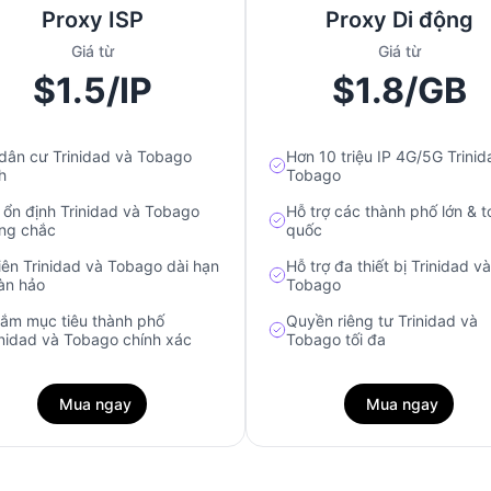
Proxy ISP
Proxy Di động
Giá từ
Giá từ
$1.5/IP
$1.8/GB
 dân cư Trinidad và Tobago
Hơn 10 triệu IP 4G/5G Trinid
h
Tobago
 ổn định Trinidad và Tobago
Hỗ trợ các thành phố lớn & t
ng chắc
quốc
iên Trinidad và Tobago dài hạn
Hỗ trợ đa thiết bị Trinidad và
àn hảo
Tobago
ắm mục tiêu thành phố
Quyền riêng tư Trinidad và
inidad và Tobago chính xác
Tobago tối đa
Mua ngay
Mua ngay