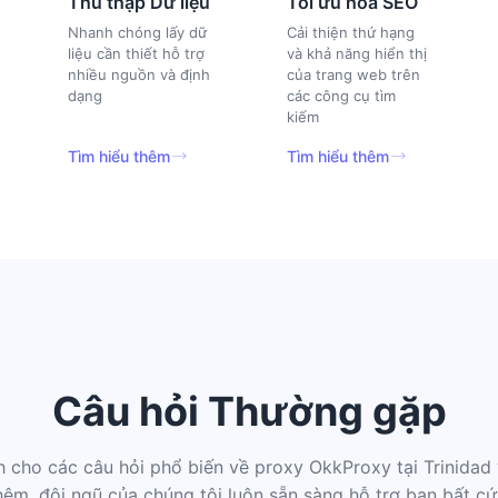
Thu thập Dữ liệu
Tối ưu hóa SEO
Nhanh chóng lấy dữ
Cải thiện thứ hạng
liệu cần thiết hỗ trợ
và khả năng hiển thị
nhiều nguồn và định
của trang web trên
dạng
các công cụ tìm
kiếm
Tìm hiểu thêm
Tìm hiểu thêm
Câu hỏi Thường gặp
nh cho các câu hỏi phổ biến về proxy OkkProxy tại Trinida
hêm, đội ngũ của chúng tôi luôn sẵn sàng hỗ trợ bạn bất cứ