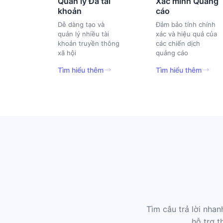
Quản lý Đa tài
Xác minh Quảng
khoản
cáo
Dễ dàng tạo và
Đảm bảo tính chính
quản lý nhiều tài
xác và hiệu quả của
khoản truyền thông
các chiến dịch
xã hội
quảng cáo
Tìm hiểu thêm
Tìm hiểu thêm
Tìm câu trả lời nha
hỗ trợ t