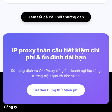
Xem tất cả câu hỏi thường gặp
IP proxy toàn cầu tiết kiệm chi
phí & ổn định dài hạn
Sử dụng dịch vụ OkkProxy để giúp doanh nghiệp tăng
trưởng hiệu quả và bền vững
Bắt đầu Dùng thử Miễn phí
Công ty