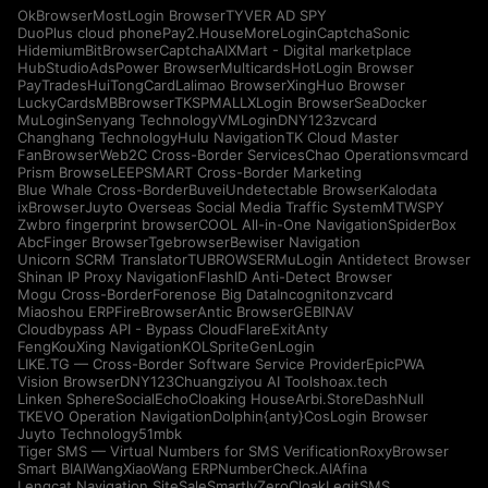
OkBrowser
MostLogin Browser
TYVER AD SPY
DuoPlus cloud phone
Pay2.House
MoreLogin
CaptchaSonic
Hidemium
BitBrowser
CaptchaAI
XMart - Digital marketplace
HubStudio
AdsPower Browser
Multicards
HotLogin Browser
PayTrades
HuiTongCard
Lalimao Browser
XingHuo Browser
LuckyCards
MBBrowser
TKSPMALL
XLogin Browser
SeaDocker
MuLogin
Senyang Technology
VMLogin
DNY123
zvcard
Changhang Technology
Hulu Navigation
TK Cloud Master
FanBrowser
Web2C Cross-Border Services
Chao Operations
vmcard
Prism Browse
LEEPSMART Cross-Border Marketing
Blue Whale Cross-Border
Buvei
Undetectable Browser
Kalodata
ixBrowser
Juyto Overseas Social Media Traffic System
MTWSPY
Zwbro fingerprint browser
COOL All-in-One Navigation
SpiderBox
AbcFinger Browser
Tgebrowser
Bewiser Navigation
Unicorn SCRM Translator
TUBROWSER
MuLogin Antidetect Browser
Shinan IP Proxy Navigation
FlashID Anti-Detect Browser
Mogu Cross-Border
Forenose Big Data
Incogniton
zvcard
Miaoshou ERP
FireBrowser
Antic Browser
GEBINAV
Cloudbypass API - Bypass CloudFlare
ExitAnty
FengKouXing Navigation
KOLSprite
GenLogin
LIKE.TG — Cross-Border Software Service Provider
EpicPWA
Vision Browser
DNY123
Chuangziyou AI Tools
hoax.tech
Linken Sphere
SocialEcho
Cloaking House
Arbi.Store
DashNull
TKEVO Operation Navigation
Dolphin{anty}
CosLogin Browser
Juyto Technology
51mbk
Tiger SMS — Virtual Numbers for SMS Verification
RoxyBrowser
Smart BIAI
WangXiaoWang ERP
NumberCheck.AI
Afina
Lengcat Navigation Site
SaleSmartly
ZeroCloak
LegitSMS