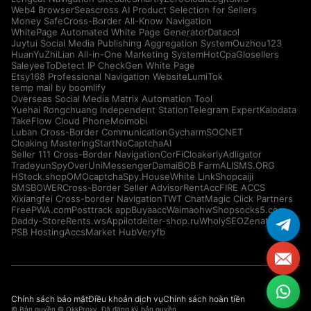
Web4 Browser
Seascross AI Product Selection for Sellers
Money Safe
Cross-Border All-Know Navigation
WhitePage Automated White Page Generator
Datacol
Juytui Social Media Publishing Aggregation System
Ouzhou123
HuanYuZhiLian All-in-One Marketing System
HotCpa
Glosellers
Saleyee
ToDetect IP Check
Gen White Page
Etsy168 Professional Navigation Website
LumiTok
temp mail by boomlify
Overseas Social Media Matrix Automation Tool
Yuehai Rongchuang Independent Station
Telegram Expert
Kalodata
TakeFlow Cloud Phone
Moimobi
Luban Cross-Border Communication
Gycharm
SOCNET
Cloaking Master
IngStart
NoCaptchaAI
Seller 111 Cross-Border Navigation
CorFi
Cloakerly
Adligator
Tradeyun
SpyOver
UniMessenger
Damai
BOB Farm
ALISMS.ORG
HStock.shop
OMOcaptcha
Spy.House
White Link
Shopcaiji
SMSBOWER
Cross-Border Seller Advisor
RentAcc
FIRE ACCS
Xixiangfei Cross-border Navigation
TWT Chat
Magic Click Partners
FreePWA.com
Posttrack app
Buyaacc
Waimaohw
Shopsocks5.com
Daddy-Store
Rents.ws
Appilot
deiter-shop.ru
WholySEO
Zenattica
PSB Hosting
AccsMarket Hub
Veryfb
Chính sách bảo mật
Điều khoản dịch vụ
Chính sách hoàn tiền
© Bản quyền © OkkProxy. Đã đăng ký bản quyền