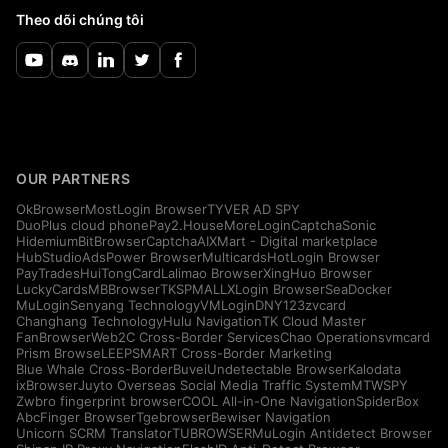
Theo dõi chúng tôi
OUR PARTNERS
OkBrowser
MostLogin Browser
TYVER AD SPY
DuoPlus cloud phone
Pay2.House
MoreLogin
CaptchaSonic
Hidemium
BitBrowser
CaptchaAI
XMart - Digital marketplace
HubStudio
AdsPower Browser
Multicards
HotLogin Browser
PayTrades
HuiTongCard
Lalimao Browser
XingHuo Browser
LuckyCards
MBBrowser
TKSPMALL
XLogin Browser
SeaDocker
MuLogin
Senyang Technology
VMLogin
DNY123
zvcard
Changhang Technology
Hulu Navigation
TK Cloud Master
FanBrowser
Web2C Cross-Border Services
Chao Operations
vmcard
Prism Browse
LEEPSMART Cross-Border Marketing
Blue Whale Cross-Border
Buvei
Undetectable Browser
Kalodata
ixBrowser
Juyto Overseas Social Media Traffic System
MTWSPY
Zwbro fingerprint browser
COOL All-in-One Navigation
SpiderBox
AbcFinger Browser
Tgebrowser
Bewiser Navigation
Unicorn SCRM Translator
TUBROWSER
MuLogin Antidetect Browser