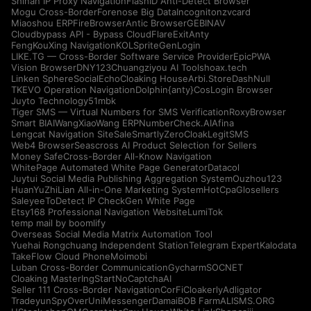
Shinan IP Proxy Navigation
FlashID Anti-Detect Browser
Mogu Cross-Border
Forenose Big Data
Incogniton
zvcard
Miaoshou ERP
FireBrowser
Antic Browser
GEBINAV
Cloudbypass API - Bypass CloudFlare
ExitAnty
FengKouXing Navigation
KOLSprite
GenLogin
LIKE.TG — Cross-Border Software Service Provider
EpicPWA
Vision Browser
DNY123
Chuangziyou AI Tools
hoax.tech
Linken Sphere
SocialEcho
Cloaking House
Arbi.Store
DashNull
TKEVO Operation Navigation
Dolphin{anty}
CosLogin Browser
Juyto Technology
51mbk
Tiger SMS — Virtual Numbers for SMS Verification
RoxyBrowser
Smart BIAI
WangXiaoWang ERP
NumberCheck.AI
Afina
Lengcat Navigation Site
SaleSmartly
ZeroCloak
LegitSMS
Web4 Browser
Seascross AI Product Selection for Sellers
Money Safe
Cross-Border All-Know Navigation
WhitePage Automated White Page Generator
Datacol
Juytui Social Media Publishing Aggregation System
Ouzhou123
HuanYuZhiLian All-in-One Marketing System
HotCpa
Glosellers
Saleyee
ToDetect IP Check
Gen White Page
Etsy168 Professional Navigation Website
LumiTok
temp mail by boomlify
Overseas Social Media Matrix Automation Tool
Yuehai Rongchuang Independent Station
Telegram Expert
Kalodata
TakeFlow Cloud Phone
Moimobi
Luban Cross-Border Communication
Gycharm
SOCNET
Cloaking Master
IngStart
NoCaptchaAI
Seller 111 Cross-Border Navigation
CorFi
Cloakerly
Adligator
Tradeyun
SpyOver
UniMessenger
Damai
BOB Farm
ALISMS.ORG