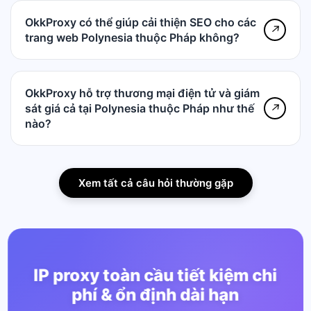
OkkProxy có thể giúp cải thiện SEO cho các
↗
trang web Polynesia thuộc Pháp không?
OkkProxy hỗ trợ thương mại điện tử và giám
sát giá cả tại Polynesia thuộc Pháp như thế
↗
nào?
Xem tất cả câu hỏi thường gặp
IP proxy toàn cầu tiết kiệm chi
phí & ổn định dài hạn