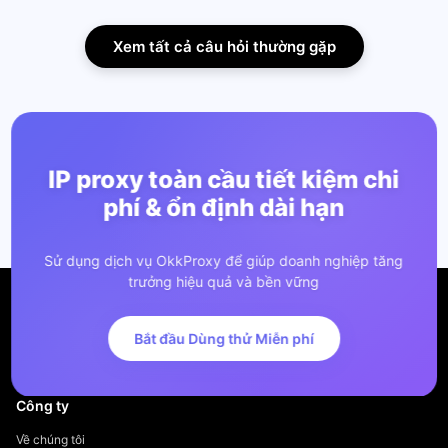
Xem tất cả câu hỏi thường gặp
IP proxy toàn cầu tiết kiệm chi
phí & ổn định dài hạn
Sử dụng dịch vụ OkkProxy để giúp doanh nghiệp tăng
trưởng hiệu quả và bền vững
Bắt đầu Dùng thử Miễn phí
Công ty
Về chúng tôi