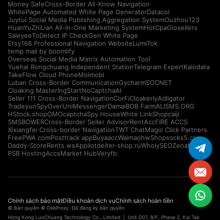
Money Safe
Cross-Border All-Know Navigation
WhitePage Automated White Page Generator
Datacol
Juytui Social Media Publishing Aggregation System
Ouzhou123
HuanYuZhiLian All-in-One Marketing System
HotCpa
Glosellers
Saleyee
ToDetect IP Check
Gen White Page
Etsy168 Professional Navigation Website
LumiTok
temp mail by boomlify
Overseas Social Media Matrix Automation Tool
Yuehai Rongchuang Independent Station
Telegram Expert
Kalodata
TakeFlow Cloud Phone
Moimobi
Luban Cross-Border Communication
Gycharm
SOCNET
Cloaking Master
IngStart
NoCaptchaAI
Seller 111 Cross-Border Navigation
CorFi
Cloakerly
Adligator
Tradeyun
SpyOver
UniMessenger
Damai
BOB Farm
ALISMS.ORG
HStock.shop
OMOcaptcha
Spy.House
White Link
Shopcaiji
SMSBOWER
Cross-Border Seller Advisor
RentAcc
FIRE ACCS
Xixiangfei Cross-border Navigation
TWT Chat
Magic Click Partners
FreePWA.com
Posttrack app
Buyaacc
Waimaohw
Shopsocks5.com
Daddy-Store
Rents.ws
Appilot
deiter-shop.ru
WholySEO
Zenattica
PSB Hosting
AccsMarket Hub
Veryfb
Chính sách bảo mật
Điều khoản dịch vụ
Chính sách hoàn tiền
© Bản quyền © OkkProxy. Đã đăng ký bản quyền
Hong Kong LuoChuang Technology Co., Limited | Unit D07, 8/F, Phase 2, Kai Tak