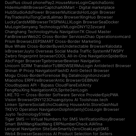
DuoPlus cloud phone
Pay2.House
MoreLogin
CaptchaSonic
Hidemium
BitBrowser
CaptchaAI
XMart - Digital marketplace
HubStudio
AdsPower Browser
Multicards
HotLogin Browser
PayTrades
HuiTongCard
Lalimao Browser
XingHuo Browser
LuckyCards
MBBrowser
TKSPMALL
XLogin Browser
SeaDocker
MuLogin
Senyang Technology
VMLogin
DNY123
zvcard
Changhang Technology
Hulu Navigation
TK Cloud Master
FanBrowser
Web2C Cross-Border Services
Chao Operations
vmcard
Prism Browse
LEEPSMART Cross-Border Marketing
Blue Whale Cross-Border
Buvei
Undetectable Browser
Kalodata
ixBrowser
Juyto Overseas Social Media Traffic System
MTWSPY
Zwbro fingerprint browser
COOL All-in-One Navigation
SpiderBox
AbcFinger Browser
Tgebrowser
Bewiser Navigation
Unicorn SCRM Translator
TUBROWSER
MuLogin Antidetect Browser
Shinan IP Proxy Navigation
FlashID Anti-Detect Browser
Mogu Cross-Border
Forenose Big Data
Incogniton
zvcard
Miaoshou ERP
FireBrowser
Antic Browser
GEBINAV
Cloudbypass API - Bypass CloudFlare
ExitAnty
FengKouXing Navigation
KOLSprite
GenLogin
LIKE.TG — Cross-Border Software Service Provider
EpicPWA
Vision Browser
DNY123
Chuangziyou AI Tools
hoax.tech
Linken Sphere
SocialEcho
Cloaking House
Arbi.Store
DashNull
TKEVO Operation Navigation
Dolphin{anty}
CosLogin Browser
Juyto Technology
51mbk
Tiger SMS — Virtual Numbers for SMS Verification
RoxyBrowser
Smart BIAI
WangXiaoWang ERP
NumberCheck.AI
Afina
Lengcat Navigation Site
SaleSmartly
ZeroCloak
LegitSMS
Web4 Browser
Seascross AI Product Selection for Sellers