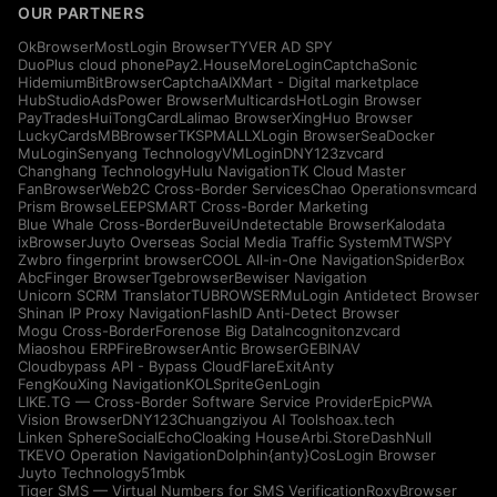
OUR PARTNERS
OkBrowser
MostLogin Browser
TYVER AD SPY
DuoPlus cloud phone
Pay2.House
MoreLogin
CaptchaSonic
Hidemium
BitBrowser
CaptchaAI
XMart - Digital marketplace
HubStudio
AdsPower Browser
Multicards
HotLogin Browser
PayTrades
HuiTongCard
Lalimao Browser
XingHuo Browser
LuckyCards
MBBrowser
TKSPMALL
XLogin Browser
SeaDocker
MuLogin
Senyang Technology
VMLogin
DNY123
zvcard
Changhang Technology
Hulu Navigation
TK Cloud Master
FanBrowser
Web2C Cross-Border Services
Chao Operations
vmcard
Prism Browse
LEEPSMART Cross-Border Marketing
Blue Whale Cross-Border
Buvei
Undetectable Browser
Kalodata
ixBrowser
Juyto Overseas Social Media Traffic System
MTWSPY
Zwbro fingerprint browser
COOL All-in-One Navigation
SpiderBox
AbcFinger Browser
Tgebrowser
Bewiser Navigation
Unicorn SCRM Translator
TUBROWSER
MuLogin Antidetect Browser
Shinan IP Proxy Navigation
FlashID Anti-Detect Browser
Mogu Cross-Border
Forenose Big Data
Incogniton
zvcard
Miaoshou ERP
FireBrowser
Antic Browser
GEBINAV
Cloudbypass API - Bypass CloudFlare
ExitAnty
FengKouXing Navigation
KOLSprite
GenLogin
LIKE.TG — Cross-Border Software Service Provider
EpicPWA
Vision Browser
DNY123
Chuangziyou AI Tools
hoax.tech
Linken Sphere
SocialEcho
Cloaking House
Arbi.Store
DashNull
TKEVO Operation Navigation
Dolphin{anty}
CosLogin Browser
Juyto Technology
51mbk
Tiger SMS — Virtual Numbers for SMS Verification
RoxyBrowser