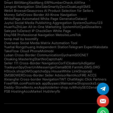
Smart BIAI
WangXiaoWang ERP
NumberCheck.AI
Afina
Lengcat Navigation Site
SaleSmartly
ZeroCloak
LegitSMS
Web4 Browser
Seascross AI Product Selection for Sellers
Money Safe
Cross-Border All-Know Navigation
WhitePage Automated White Page Generator
Datacol
Juytui Social Media Publishing Aggregation System
Ouzhou123
HuanYuZhiLian All-in-One Marketing System
HotCpa
Glosellers
Saleyee
ToDetect IP Check
Gen White Page
Etsy168 Professional Navigation Website
LumiTok
temp mail by boomlify
Overseas Social Media Matrix Automation Tool
Yuehai Rongchuang Independent Station
Telegram Expert
Kalodata
TakeFlow Cloud Phone
Moimobi
Luban Cross-Border Communication
Gycharm
SOCNET
Cloaking Master
IngStart
NoCaptchaAI
Seller 111 Cross-Border Navigation
CorFi
Cloakerly
Adligator
Tradeyun
SpyOver
UniMessenger
Damai
BOB Farm
ALISMS.ORG
HStock.shop
OMOcaptcha
Spy.House
White Link
Shopcaiji
SMSBOWER
Cross-Border Seller Advisor
RentAcc
FIRE ACCS
Xixiangfei Cross-border Navigation
TWT Chat
Magic Click Partners
FreePWA.com
Posttrack app
Buyaacc
Waimaohw
Shopsocks5.com
Daddy-Store
Rents.ws
Appilot
deiter-shop.ru
WholySEO
Zenattica
PSB Hosting
AccsMarket Hub
Veryfb