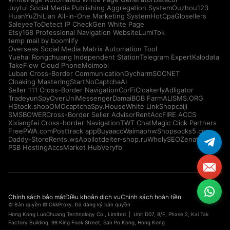
Juytui Social Media Publishing Aggregation System
Ouzhou123
HuanYuZhiLian All-in-One Marketing System
HotCpa
Glosellers
Saleyee
ToDetect IP Check
Gen White Page
Etsy168 Professional Navigation Website
LumiTok
temp mail by boomlify
Overseas Social Media Matrix Automation Tool
Yuehai Rongchuang Independent Station
Telegram Expert
Kalodata
TakeFlow Cloud Phone
Moimobi
Luban Cross-Border Communication
Gycharm
SOCNET
Cloaking Master
IngStart
NoCaptchaAI
Seller 111 Cross-Border Navigation
CorFi
Cloakerly
Adligator
Tradeyun
SpyOver
UniMessenger
Damai
BOB Farm
ALISMS.ORG
HStock.shop
OMOcaptcha
Spy.House
White Link
Shopcaiji
SMSBOWER
Cross-Border Seller Advisor
RentAcc
FIRE ACCS
Xixiangfei Cross-border Navigation
TWT Chat
Magic Click Partners
FreePWA.com
Posttrack app
Buyaacc
Waimaohw
Shopsocks5.com
Daddy-Store
Rents.ws
Appilot
deiter-shop.ru
WholySEO
Zenattica
PSB Hosting
AccsMarket Hub
Veryfb
Chính sách bảo mật
Điều khoản dịch vụ
Chính sách hoàn tiền
© Bản quyền © OkkProxy. Đã đăng ký bản quyền
Hong Kong LuoChuang Technology Co., Limited | Unit D07, 8/F, Phase 2, Kai Tak
Factory Building, 99 King Fook Street, San Po Kong, Hong Kong