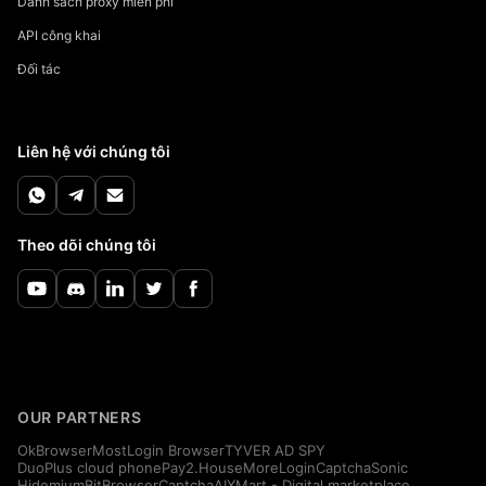
Danh sách proxy miễn phí
API công khai
Đối tác
Liên hệ với chúng tôi
Theo dõi chúng tôi
OUR PARTNERS
OkBrowser
MostLogin Browser
TYVER AD SPY
DuoPlus cloud phone
Pay2.House
MoreLogin
CaptchaSonic
Hidemium
BitBrowser
CaptchaAI
XMart - Digital marketplace