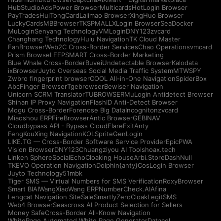
HubStudio
AdsPower Browser
Multicards
HotLogin Browser
PayTrades
HuiTongCard
Lalimao Browser
XingHuo Browser
LuckyCards
MBBrowser
TKSPMALL
XLogin Browser
SeaDocker
MuLogin
Senyang Technology
VMLogin
DNY123
zvcard
Changhang Technology
Hulu Navigation
TK Cloud Master
FanBrowser
Web2C Cross-Border Services
Chao Operations
vmcard
Prism Browse
LEEPSMART Cross-Border Marketing
Blue Whale Cross-Border
Buvei
Undetectable Browser
Kalodata
ixBrowser
Juyto Overseas Social Media Traffic System
MTWSPY
Zwbro fingerprint browser
COOL All-in-One Navigation
SpiderBox
AbcFinger Browser
Tgebrowser
Bewiser Navigation
Unicorn SCRM Translator
TUBROWSER
MuLogin Antidetect Browser
Shinan IP Proxy Navigation
FlashID Anti-Detect Browser
Mogu Cross-Border
Forenose Big Data
Incogniton
zvcard
Miaoshou ERP
FireBrowser
Antic Browser
GEBINAV
Cloudbypass API - Bypass CloudFlare
ExitAnty
FengKouXing Navigation
KOLSprite
GenLogin
LIKE.TG — Cross-Border Software Service Provider
EpicPWA
Vision Browser
DNY123
Chuangziyou AI Tools
hoax.tech
Linken Sphere
SocialEcho
Cloaking House
Arbi.Store
DashNull
TKEVO Operation Navigation
Dolphin{anty}
CosLogin Browser
Juyto Technology
51mbk
Tiger SMS — Virtual Numbers for SMS Verification
RoxyBrowser
Smart BIAI
WangXiaoWang ERP
NumberCheck.AI
Afina
Lengcat Navigation Site
SaleSmartly
ZeroCloak
LegitSMS
Web4 Browser
Seascross AI Product Selection for Sellers
Money Safe
Cross-Border All-Know Navigation
WhitePage Automated White Page Generator
Datacol