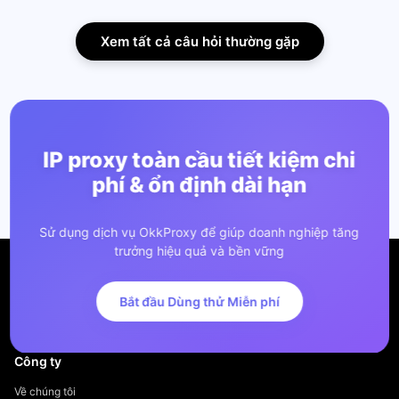
Xem tất cả câu hỏi thường gặp
IP proxy toàn cầu tiết kiệm chi
phí & ổn định dài hạn
Sử dụng dịch vụ OkkProxy để giúp doanh nghiệp tăng
trưởng hiệu quả và bền vững
Bắt đầu Dùng thử Miễn phí
Công ty
Về chúng tôi