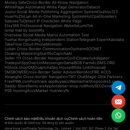
Money Safe
Cross-Border All-Know Navigation
WhitePage Automated White Page Generator
Datacol
Juytui Social Media Publishing Aggregation System
Ouzhou123
HuanYuZhiLian All-in-One Marketing System
HotCpa
Glosellers
Saleyee
ToDetect IP Check
Gen White Page
Etsy168 Professional Navigation Website
LumiTok
temp mail by boomlify
Overseas Social Media Matrix Automation Tool
Yuehai Rongchuang Independent Station
Telegram Expert
Kalodata
TakeFlow Cloud Phone
Moimobi
Luban Cross-Border Communication
Gycharm
SOCNET
Cloaking Master
IngStart
NoCaptchaAI
Seller 111 Cross-Border Navigation
CorFi
Cloakerly
Adligator
Tradeyun
SpyOver
UniMessenger
Damai
BOB Farm
ALISMS.ORG
HStock.shop
OMOcaptcha
Spy.House
White Link
Shopcaiji
SMSBOWER
Cross-Border Seller Advisor
RentAcc
FIRE ACCS
Xixiangfei Cross-border Navigation
TWT Chat
Magic Click Partners
FreePWA.com
Posttrack app
Buyaacc
Waimaohw
Shopsocks5.com
Daddy-Store
Rents.ws
Appilot
deiter-shop.ru
WholySEO
Zenattica
PSB Hosting
AccsMarket Hub
Veryfb
Chính sách bảo mật
Điều khoản dịch vụ
Chính sách hoàn tiền
© Bản quyền © OkkProxy. Đã đăng ký bản quyền
Hong Kong LuoChuang Technology Co., Limited | Unit D07, 8/F, Phase 2, Kai Tak