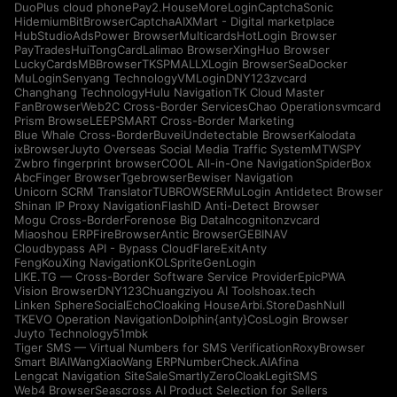
DuoPlus cloud phone
Pay2.House
MoreLogin
CaptchaSonic
Hidemium
BitBrowser
CaptchaAI
XMart - Digital marketplace
HubStudio
AdsPower Browser
Multicards
HotLogin Browser
PayTrades
HuiTongCard
Lalimao Browser
XingHuo Browser
LuckyCards
MBBrowser
TKSPMALL
XLogin Browser
SeaDocker
MuLogin
Senyang Technology
VMLogin
DNY123
zvcard
Changhang Technology
Hulu Navigation
TK Cloud Master
FanBrowser
Web2C Cross-Border Services
Chao Operations
vmcard
Prism Browse
LEEPSMART Cross-Border Marketing
Blue Whale Cross-Border
Buvei
Undetectable Browser
Kalodata
ixBrowser
Juyto Overseas Social Media Traffic System
MTWSPY
Zwbro fingerprint browser
COOL All-in-One Navigation
SpiderBox
AbcFinger Browser
Tgebrowser
Bewiser Navigation
Unicorn SCRM Translator
TUBROWSER
MuLogin Antidetect Browser
Shinan IP Proxy Navigation
FlashID Anti-Detect Browser
Mogu Cross-Border
Forenose Big Data
Incogniton
zvcard
Miaoshou ERP
FireBrowser
Antic Browser
GEBINAV
Cloudbypass API - Bypass CloudFlare
ExitAnty
FengKouXing Navigation
KOLSprite
GenLogin
LIKE.TG — Cross-Border Software Service Provider
EpicPWA
Vision Browser
DNY123
Chuangziyou AI Tools
hoax.tech
Linken Sphere
SocialEcho
Cloaking House
Arbi.Store
DashNull
TKEVO Operation Navigation
Dolphin{anty}
CosLogin Browser
Juyto Technology
51mbk
Tiger SMS — Virtual Numbers for SMS Verification
RoxyBrowser
Smart BIAI
WangXiaoWang ERP
NumberCheck.AI
Afina
Lengcat Navigation Site
SaleSmartly
ZeroCloak
LegitSMS
Web4 Browser
Seascross AI Product Selection for Sellers