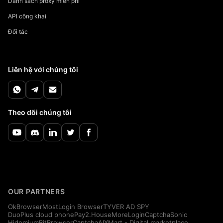
Danh sách proxy miễn phí
API công khai
Đối tác
Liên hệ với chúng tôi
Theo dõi chúng tôi
OUR PARTNERS
OkBrowser
MostLogin Browser
TYVER AD SPY
DuoPlus cloud phone
Pay2.House
MoreLogin
CaptchaSonic
Hidemium
BitBrowser
CaptchaAI
XMart - Digital marketplace