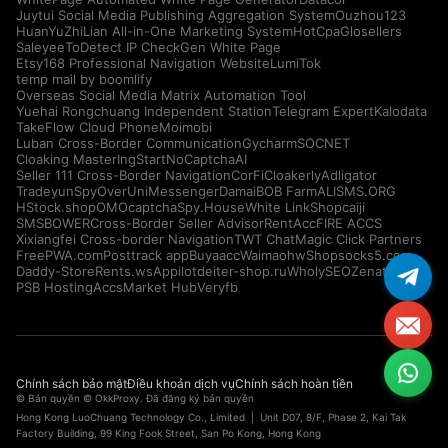
Juytui Social Media Publishing Aggregation System
Ouzhou123
HuanYuZhiLian All-in-One Marketing System
HotCpa
Glosellers
Saleyee
ToDetect IP Check
Gen White Page
Etsy168 Professional Navigation Website
LumiTok
temp mail by boomlify
Overseas Social Media Matrix Automation Tool
Yuehai Rongchuang Independent Station
Telegram Expert
Kalodata
TakeFlow Cloud Phone
Moimobi
Luban Cross-Border Communication
Gycharm
SOCNET
Cloaking Master
IngStart
NoCaptchaAI
Seller 111 Cross-Border Navigation
CorFi
Cloakerly
Adligator
Tradeyun
SpyOver
UniMessenger
Damai
BOB Farm
ALISMS.ORG
HStock.shop
OMOcaptcha
Spy.House
White Link
Shopcaiji
SMSBOWER
Cross-Border Seller Advisor
RentAcc
FIRE ACCS
Xixiangfei Cross-border Navigation
TWT Chat
Magic Click Partners
FreePWA.com
Posttrack app
Buyaacc
Waimaohw
Shopsocks5.com
Daddy-Store
Rents.ws
Appilot
deiter-shop.ru
WholySEO
Zenattica
PSB Hosting
AccsMarket Hub
Veryfb
Chính sách bảo mật
Điều khoản dịch vụ
Chính sách hoàn tiền
© Bản quyền © OkkProxy. Đã đăng ký bản quyền
Hong Kong LuoChuang Technology Co., Limited | Unit D07, 8/F, Phase 2, Kai Tak
Factory Building, 99 King Fook Street, San Po Kong, Hong Kong