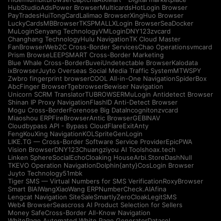
HubStudio
AdsPower Browser
Multicards
HotLogin Browser
PayTrades
HuiTongCard
Lalimao Browser
XingHuo Browser
LuckyCards
MBBrowser
TKSPMALL
XLogin Browser
SeaDocker
MuLogin
Senyang Technology
VMLogin
DNY123
zvcard
Changhang Technology
Hulu Navigation
TK Cloud Master
FanBrowser
Web2C Cross-Border Services
Chao Operations
vmcard
Prism Browse
LEEPSMART Cross-Border Marketing
Blue Whale Cross-Border
Buvei
Undetectable Browser
Kalodata
ixBrowser
Juyto Overseas Social Media Traffic System
MTWSPY
Zwbro fingerprint browser
COOL All-in-One Navigation
SpiderBox
AbcFinger Browser
Tgebrowser
Bewiser Navigation
Unicorn SCRM Translator
TUBROWSER
MuLogin Antidetect Browser
Shinan IP Proxy Navigation
FlashID Anti-Detect Browser
Mogu Cross-Border
Forenose Big Data
Incogniton
zvcard
Miaoshou ERP
FireBrowser
Antic Browser
GEBINAV
Cloudbypass API - Bypass CloudFlare
ExitAnty
FengKouXing Navigation
KOLSprite
GenLogin
LIKE.TG — Cross-Border Software Service Provider
EpicPWA
Vision Browser
DNY123
Chuangziyou AI Tools
hoax.tech
Linken Sphere
SocialEcho
Cloaking House
Arbi.Store
DashNull
TKEVO Operation Navigation
Dolphin{anty}
CosLogin Browser
Juyto Technology
51mbk
Tiger SMS — Virtual Numbers for SMS Verification
RoxyBrowser
Smart BIAI
WangXiaoWang ERP
NumberCheck.AI
Afina
Lengcat Navigation Site
SaleSmartly
ZeroCloak
LegitSMS
Web4 Browser
Seascross AI Product Selection for Sellers
Money Safe
Cross-Border All-Know Navigation
WhitePage Automated White Page Generator
Datacol