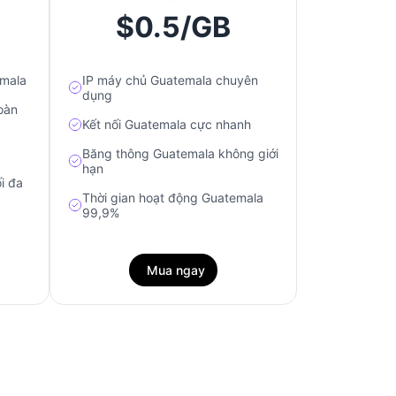
$0.5/GB
emala
IP máy chủ Guatemala chuyên
dụng
oàn
Kết nối Guatemala cực nhanh
Băng thông Guatemala không giới
hạn
i đa
Thời gian hoạt động Guatemala
99,9%
Mua ngay