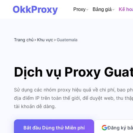
OkkProxy
Proxy
Bảng giá
Kế ho
Trang chủ
Khu vực
Guatemala
>
>
Dịch vụ Proxy Gua
Sử dụng các nhóm proxy hiệu quả về chi phí, bao p
địa điểm IP trên toàn thế giới, để duyệt web, thu thậ
tài khoản dễ dàng.
Bắt đầu Dùng thử Miễn phí
Đăng ký b