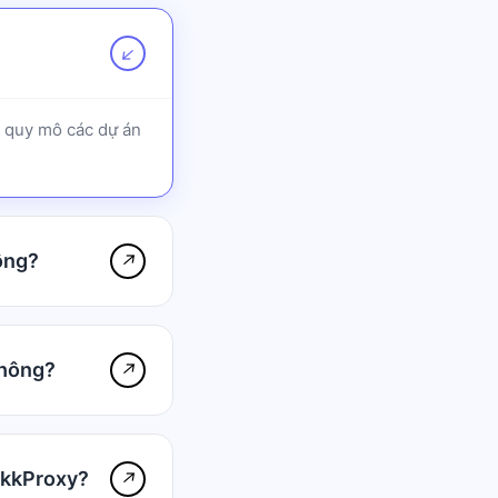
↗
g quy mô các dự án
ông?
↗
không?
↗
 OkkProxy?
↗