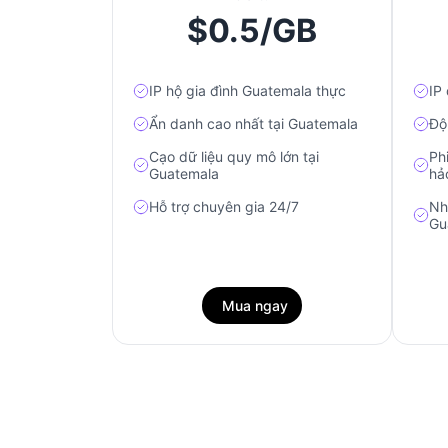
$0.5/GB
IP hộ gia đình Guatemala thực
IP
Ẩn danh cao nhất tại Guatemala
Độ
Cạo dữ liệu quy mô lớn tại
Ph
Guatemala
hả
Hỗ trợ chuyên gia 24/7
Nh
Gu
Mua ngay