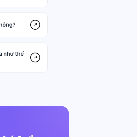
không?
↗
a như thế
↗