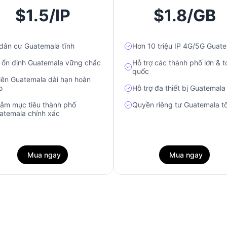
$1.5/IP
$1.8/GB
 dân cư Guatemala tĩnh
Hơn 10 triệu IP 4G/5G Guat
 ổn định Guatemala vững chắc
Hỗ trợ các thành phố lớn & t
quốc
iên Guatemala dài hạn hoàn
o
Hỗ trợ đa thiết bị Guatemala
ắm mục tiêu thành phố
Quyền riêng tư Guatemala tố
atemala chính xác
Mua ngay
Mua ngay