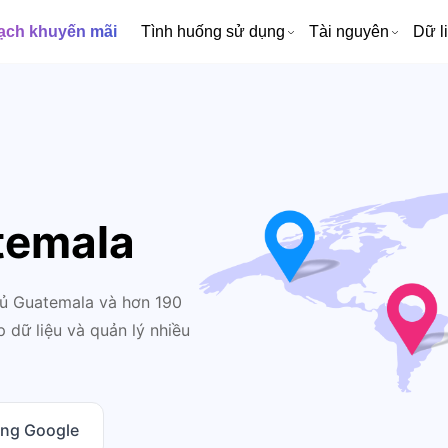
ạch khuyến mãi
Tình huống sử dụng
Tài nguyên
Dữ l
temala
hủ Guatemala và hơn 190
p dữ liệu và quản lý nhiều
ằng Google