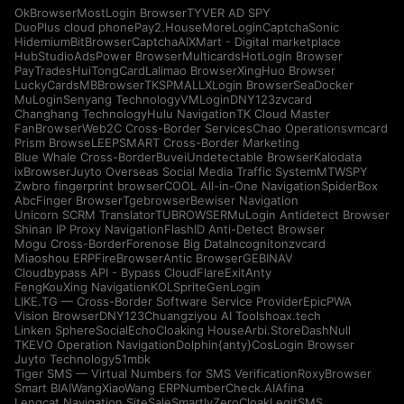
OkBrowser
MostLogin Browser
TYVER AD SPY
DuoPlus cloud phone
Pay2.House
MoreLogin
CaptchaSonic
Hidemium
BitBrowser
CaptchaAI
XMart - Digital marketplace
HubStudio
AdsPower Browser
Multicards
HotLogin Browser
PayTrades
HuiTongCard
Lalimao Browser
XingHuo Browser
LuckyCards
MBBrowser
TKSPMALL
XLogin Browser
SeaDocker
MuLogin
Senyang Technology
VMLogin
DNY123
zvcard
Changhang Technology
Hulu Navigation
TK Cloud Master
FanBrowser
Web2C Cross-Border Services
Chao Operations
vmcard
Prism Browse
LEEPSMART Cross-Border Marketing
Blue Whale Cross-Border
Buvei
Undetectable Browser
Kalodata
ixBrowser
Juyto Overseas Social Media Traffic System
MTWSPY
Zwbro fingerprint browser
COOL All-in-One Navigation
SpiderBox
AbcFinger Browser
Tgebrowser
Bewiser Navigation
Unicorn SCRM Translator
TUBROWSER
MuLogin Antidetect Browser
Shinan IP Proxy Navigation
FlashID Anti-Detect Browser
Mogu Cross-Border
Forenose Big Data
Incogniton
zvcard
Miaoshou ERP
FireBrowser
Antic Browser
GEBINAV
Cloudbypass API - Bypass CloudFlare
ExitAnty
FengKouXing Navigation
KOLSprite
GenLogin
LIKE.TG — Cross-Border Software Service Provider
EpicPWA
Vision Browser
DNY123
Chuangziyou AI Tools
hoax.tech
Linken Sphere
SocialEcho
Cloaking House
Arbi.Store
DashNull
TKEVO Operation Navigation
Dolphin{anty}
CosLogin Browser
Juyto Technology
51mbk
Tiger SMS — Virtual Numbers for SMS Verification
RoxyBrowser
Smart BIAI
WangXiaoWang ERP
NumberCheck.AI
Afina
Lengcat Navigation Site
SaleSmartly
ZeroCloak
LegitSMS