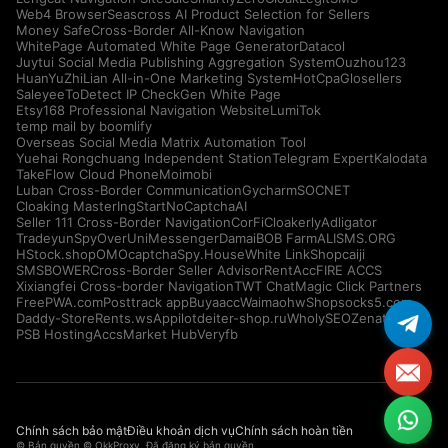
Web4 Browser
Seascross AI Product Selection for Sellers
Money Safe
Cross-Border All-Know Navigation
WhitePage Automated White Page Generator
Datacol
Juytui Social Media Publishing Aggregation System
Ouzhou123
HuanYuZhiLian All-in-One Marketing System
HotCpa
Glosellers
Saleyee
ToDetect IP Check
Gen White Page
Etsy168 Professional Navigation Website
LumiTok
temp mail by boomlify
Overseas Social Media Matrix Automation Tool
Yuehai Rongchuang Independent Station
Telegram Expert
Kalodata
TakeFlow Cloud Phone
Moimobi
Luban Cross-Border Communication
Gycharm
SOCNET
Cloaking Master
IngStart
NoCaptchaAI
Seller 111 Cross-Border Navigation
CorFi
Cloakerly
Adligator
Tradeyun
SpyOver
UniMessenger
Damai
BOB Farm
ALISMS.ORG
HStock.shop
OMOcaptcha
Spy.House
White Link
Shopcaiji
SMSBOWER
Cross-Border Seller Advisor
RentAcc
FIRE ACCS
Xixiangfei Cross-border Navigation
TWT Chat
Magic Click Partners
FreePWA.com
Posttrack app
Buyaacc
Waimaohw
Shopsocks5.com
Daddy-Store
Rents.ws
Appilot
deiter-shop.ru
WholySEO
Zenattica
PSB Hosting
AccsMarket Hub
Veryfb
Chính sách bảo mật
Điều khoản dịch vụ
Chính sách hoàn tiền
© Bản quyền © OkkProxy. Đã đăng ký bản quyền