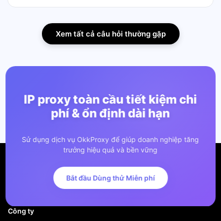
Xem tất cả câu hỏi thường gặp
IP proxy toàn cầu tiết kiệm chi
phí & ổn định dài hạn
Sử dụng dịch vụ OkkProxy để giúp doanh nghiệp tăng
trưởng hiệu quả và bền vững
Bắt đầu Dùng thử Miễn phí
Công ty