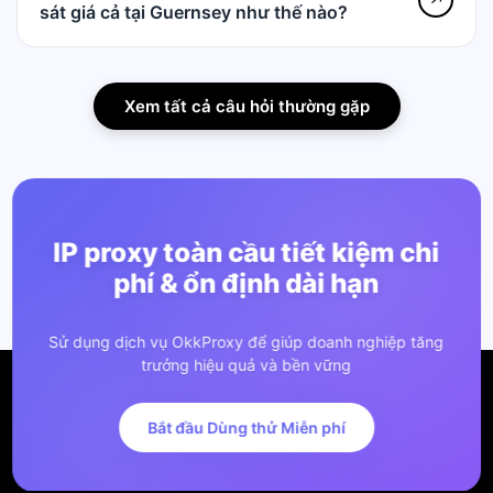
sát giá cả tại Guernsey như thế nào?
Xem tất cả câu hỏi thường gặp
IP proxy toàn cầu tiết kiệm chi
phí & ổn định dài hạn
Sử dụng dịch vụ OkkProxy để giúp doanh nghiệp tăng
trưởng hiệu quả và bền vững
Bắt đầu Dùng thử Miễn phí