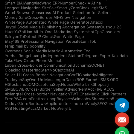
Smart BIAI
WangXiaoWang ERP
NumberCheck.AI
Afina
Lengcat Navigation Site
SaleSmartly
ZeroCloak
LegitSMS
Web4 Browser
Seascross AI Product Selection for Sellers
Money Safe
Cross-Border All-Know Navigation
WhitePage Automated White Page Generator
Datacol
Juytui Social Media Publishing Aggregation System
Ouzhou123
HuanYuZhiLian All-in-One Marketing System
HotCpa
Glosellers
Saleyee
ToDetect IP Check
Gen White Page
Etsy168 Professional Navigation Website
LumiTok
temp mail by boomlify
Overseas Social Media Matrix Automation Tool
Yuehai Rongchuang Independent Station
Telegram Expert
Kalodata
TakeFlow Cloud Phone
Moimobi
Luban Cross-Border Communication
Gycharm
SOCNET
Cloaking Master
IngStart
NoCaptchaAI
Seller 111 Cross-Border Navigation
CorFi
Cloakerly
Adligator
Tradeyun
SpyOver
UniMessenger
Damai
BOB Farm
ALISMS.ORG
HStock.shop
OMOcaptcha
Spy.House
White Link
Shopcaiji
SMSBOWER
Cross-Border Seller Advisor
RentAcc
FIRE ACCS
Xixiangfei Cross-border Navigation
TWT Chat
Magic Click Partners
FreePWA.com
Posttrack app
Buyaacc
Waimaohw
Shopsocks5.com
Daddy-Store
Rents.ws
Appilot
deiter-shop.ru
WholySEO
Zenattica
PSB Hosting
AccsMarket Hub
Veryfb