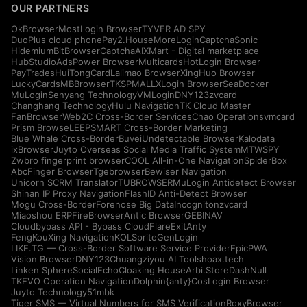
OUR PARTNERS
OkBrowser
MostLogin Browser
TYVER AD SPY
DuoPlus cloud phone
Pay2.House
MoreLogin
CaptchaSonic
Hidemium
BitBrowser
CaptchaAI
XMart - Digital marketplace
HubStudio
AdsPower Browser
Multicards
HotLogin Browser
PayTrades
HuiTongCard
Lalimao Browser
XingHuo Browser
LuckyCards
MBBrowser
TKSPMALL
XLogin Browser
SeaDocker
MuLogin
Senyang Technology
VMLogin
DNY123
zvcard
Changhang Technology
Hulu Navigation
TK Cloud Master
FanBrowser
Web2C Cross-Border Services
Chao Operations
vmcard
Prism Browse
LEEPSMART Cross-Border Marketing
Blue Whale Cross-Border
Buvei
Undetectable Browser
Kalodata
ixBrowser
Juyto Overseas Social Media Traffic System
MTWSPY
Zwbro fingerprint browser
COOL All-in-One Navigation
SpiderBox
AbcFinger Browser
Tgebrowser
Bewiser Navigation
Unicorn SCRM Translator
TUBROWSER
MuLogin Antidetect Browser
Shinan IP Proxy Navigation
FlashID Anti-Detect Browser
Mogu Cross-Border
Forenose Big Data
Incogniton
zvcard
Miaoshou ERP
FireBrowser
Antic Browser
GEBINAV
Cloudbypass API - Bypass CloudFlare
ExitAnty
FengKouXing Navigation
KOLSprite
GenLogin
LIKE.TG — Cross-Border Software Service Provider
EpicPWA
Vision Browser
DNY123
Chuangziyou AI Tools
hoax.tech
Linken Sphere
SocialEcho
Cloaking House
Arbi.Store
DashNull
TKEVO Operation Navigation
Dolphin{anty}
CosLogin Browser
Juyto Technology
51mbk
Tiger SMS — Virtual Numbers for SMS Verification
RoxyBrowser