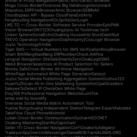
Shinan IP Proxy Navigation
FlashID Anti-Detect Browser
Mogu Cross-Border
Forenose Big Data
Incogniton
zvcard
Miaoshou ERP
FireBrowser
Antic Browser
GEBINAV
Cloudbypass API - Bypass CloudFlare
ExitAnty
FengKouXing Navigation
KOLSprite
GenLogin
LIKE.TG — Cross-Border Software Service Provider
EpicPWA
Vision Browser
DNY123
Chuangziyou AI Tools
hoax.tech
Linken Sphere
SocialEcho
Cloaking House
Arbi.Store
DashNull
TKEVO Operation Navigation
Dolphin{anty}
CosLogin Browser
Juyto Technology
51mbk
Tiger SMS — Virtual Numbers for SMS Verification
RoxyBrowser
Smart BIAI
WangXiaoWang ERP
NumberCheck.AI
Afina
Lengcat Navigation Site
SaleSmartly
ZeroCloak
LegitSMS
Web4 Browser
Seascross AI Product Selection for Sellers
Money Safe
Cross-Border All-Know Navigation
WhitePage Automated White Page Generator
Datacol
Juytui Social Media Publishing Aggregation System
Ouzhou123
HuanYuZhiLian All-in-One Marketing System
HotCpa
Glosellers
Saleyee
ToDetect IP Check
Gen White Page
Etsy168 Professional Navigation Website
LumiTok
temp mail by boomlify
Overseas Social Media Matrix Automation Tool
Yuehai Rongchuang Independent Station
Telegram Expert
Kalodata
TakeFlow Cloud Phone
Moimobi
Luban Cross-Border Communication
Gycharm
SOCNET
Cloaking Master
IngStart
NoCaptchaAI
Seller 111 Cross-Border Navigation
CorFi
Cloakerly
Adligator
Tradeyun
SpyOver
UniMessenger
Damai
BOB Farm
ALISMS.ORG