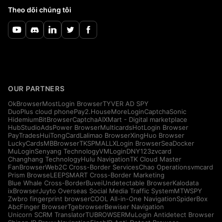
Theo dõi chúng tôi
OUR PARTNERS
OkBrowser
MostLogin Browser
TYVER AD SPY
DuoPlus cloud phone
Pay2.House
MoreLogin
CaptchaSonic
Hidemium
BitBrowser
CaptchaAI
XMart - Digital marketplace
HubStudio
AdsPower Browser
Multicards
HotLogin Browser
PayTrades
HuiTongCard
Lalimao Browser
XingHuo Browser
LuckyCards
MBBrowser
TKSPMALL
XLogin Browser
SeaDocker
MuLogin
Senyang Technology
VMLogin
DNY123
zvcard
Changhang Technology
Hulu Navigation
TK Cloud Master
FanBrowser
Web2C Cross-Border Services
Chao Operations
vmcard
Prism Browse
LEEPSMART Cross-Border Marketing
Blue Whale Cross-Border
Buvei
Undetectable Browser
Kalodata
ixBrowser
Juyto Overseas Social Media Traffic System
MTWSPY
Zwbro fingerprint browser
COOL All-in-One Navigation
SpiderBox
AbcFinger Browser
Tgebrowser
Bewiser Navigation
Unicorn SCRM Translator
TUBROWSER
MuLogin Antidetect Browser