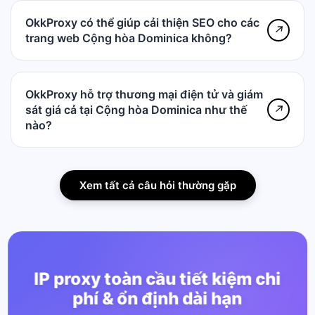
OkkProxy có thể giúp cải thiện SEO cho các
↗
trang web Cộng hòa Dominica không?
OkkProxy hỗ trợ thương mại điện tử và giám
sát giá cả tại Cộng hòa Dominica như thế
↗
nào?
Xem tất cả câu hỏi thường gặp
IP proxy toàn cầu tiết kiệm chi
phí & ổn định dài hạn