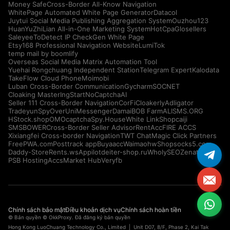
Money Safe
Cross-Border All-Know Navigation
WhitePage Automated White Page Generator
Datacol
Juytui Social Media Publishing Aggregation System
Ouzhou123
HuanYuZhiLian All-in-One Marketing System
HotCpa
Glosellers
Saleyee
ToDetect IP Check
Gen White Page
Etsy168 Professional Navigation Website
LumiTok
temp mail by boomlify
Overseas Social Media Matrix Automation Tool
Yuehai Rongchuang Independent Station
Telegram Expert
Kalodata
TakeFlow Cloud Phone
Moimobi
Luban Cross-Border Communication
Gycharm
SOCNET
Cloaking Master
IngStart
NoCaptchaAI
Seller 111 Cross-Border Navigation
CorFi
Cloakerly
Adligator
Tradeyun
SpyOver
UniMessenger
Damai
BOB Farm
ALISMS.ORG
HStock.shop
OMOcaptcha
Spy.House
White Link
Shopcaiji
SMSBOWER
Cross-Border Seller Advisor
RentAcc
FIRE ACCS
Xixiangfei Cross-border Navigation
TWT Chat
Magic Click Partners
FreePWA.com
Posttrack app
Buyaacc
Waimaohw
Shopsocks5.com
Daddy-Store
Rents.ws
Appilot
deiter-shop.ru
WholySEO
Zenattica
PSB Hosting
AccsMarket Hub
Veryfb
Chính sách bảo mật
Điều khoản dịch vụ
Chính sách hoàn tiền
© Bản quyền © OkkProxy. Đã đăng ký bản quyền
Hong Kong LuoChuang Technology Co., Limited | Unit D07, 8/F, Phase 2, Kai Tak