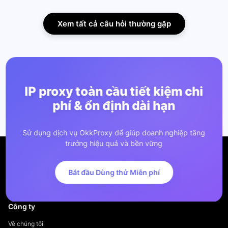
Xem tất cả câu hỏi thường gặp
IP proxy toàn cầu tiết kiệm chi
phí & ổn định dài hạn
Sử dụng dịch vụ OkkProxy để giúp doanh nghiệp tăng
trưởng hiệu quả và bền vững
Bắt đầu Dùng thử Miễn phí
Công ty
Về chúng tôi