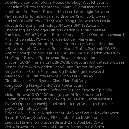
DuoPlus cloud phone
Pay2.House
MoreLogin
CaptchaSonic
Hidemium
BitBrowser
CaptchaAI
XMart - Digital marketplace
HubStudio
AdsPower Browser
Multicards
HotLogin Browser
PayTrades
HuiTongCard
Lalimao Browser
XingHuo Browser
LuckyCards
MBBrowser
TKSPMALL
XLogin Browser
SeaDocker
MuLogin
Senyang Technology
VMLogin
DNY123
zvcard
Changhang Technology
Hulu Navigation
TK Cloud Master
FanBrowser
Web2C Cross-Border Services
Chao Operations
vmcard
Prism Browse
LEEPSMART Cross-Border Marketing
Blue Whale Cross-Border
Buvei
Undetectable Browser
Kalodata
ixBrowser
Juyto Overseas Social Media Traffic System
MTWSPY
Zwbro fingerprint browser
COOL All-in-One Navigation
SpiderBox
AbcFinger Browser
Tgebrowser
Bewiser Navigation
Unicorn SCRM Translator
TUBROWSER
MuLogin Antidetect Browser
Shinan IP Proxy Navigation
FlashID Anti-Detect Browser
Mogu Cross-Border
Forenose Big Data
Incogniton
zvcard
Miaoshou ERP
FireBrowser
Antic Browser
GEBINAV
Cloudbypass API - Bypass CloudFlare
ExitAnty
FengKouXing Navigation
KOLSprite
GenLogin
LIKE.TG — Cross-Border Software Service Provider
EpicPWA
Vision Browser
DNY123
Chuangziyou AI Tools
hoax.tech
Linken Sphere
SocialEcho
Cloaking House
Arbi.Store
DashNull
TKEVO Operation Navigation
Dolphin{anty}
CosLogin Browser
Juyto Technology
51mbk
Tiger SMS — Virtual Numbers for SMS Verification
RoxyBrowser
Smart BIAI
WangXiaoWang ERP
NumberCheck.AI
Afina
Lengcat Navigation Site
SaleSmartly
ZeroCloak
LegitSMS
Web4 Browser
Seascross AI Product Selection for Sellers