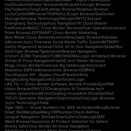
HubStudio
AdsPower Browser
Multicards
HotLogin Browser
PayTrades
HuiTongCard
Lalimao Browser
XingHuo Browser
LuckyCards
MBBrowser
TKSPMALL
XLogin Browser
SeaDocker
MuLogin
Senyang Technology
VMLogin
DNY123
zvcard
Changhang Technology
Hulu Navigation
TK Cloud Master
FanBrowser
Web2C Cross-Border Services
Chao Operations
vmcard
Prism Browse
LEEPSMART Cross-Border Marketing
Blue Whale Cross-Border
Buvei
Undetectable Browser
Kalodata
ixBrowser
Juyto Overseas Social Media Traffic System
MTWSPY
Zwbro fingerprint browser
COOL All-in-One Navigation
SpiderBox
AbcFinger Browser
Tgebrowser
Bewiser Navigation
Unicorn SCRM Translator
TUBROWSER
MuLogin Antidetect Browser
Shinan IP Proxy Navigation
FlashID Anti-Detect Browser
Mogu Cross-Border
Forenose Big Data
Incogniton
zvcard
Miaoshou ERP
FireBrowser
Antic Browser
GEBINAV
Cloudbypass API - Bypass CloudFlare
ExitAnty
FengKouXing Navigation
KOLSprite
GenLogin
LIKE.TG — Cross-Border Software Service Provider
EpicPWA
Vision Browser
DNY123
Chuangziyou AI Tools
hoax.tech
Linken Sphere
SocialEcho
Cloaking House
Arbi.Store
DashNull
TKEVO Operation Navigation
Dolphin{anty}
CosLogin Browser
Juyto Technology
51mbk
Tiger SMS — Virtual Numbers for SMS Verification
RoxyBrowser
Smart BIAI
WangXiaoWang ERP
NumberCheck.AI
Afina
Lengcat Navigation Site
SaleSmartly
ZeroCloak
LegitSMS
Web4 Browser
Seascross AI Product Selection for Sellers
Money Safe
Cross-Border All-Know Navigation
WhitePage Automated White Page Generator
Datacol