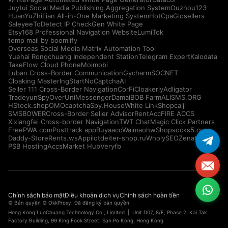
Juytui Social Media Publishing Aggregation System
Ouzhou123
HuanYuZhiLian All-in-One Marketing System
HotCpa
Glosellers
Saleyee
ToDetect IP Check
Gen White Page
Etsy168 Professional Navigation Website
LumiTok
temp mail by boomlify
Overseas Social Media Matrix Automation Tool
Yuehai Rongchuang Independent Station
Telegram Expert
Kalodata
TakeFlow Cloud Phone
Moimobi
Luban Cross-Border Communication
Gycharm
SOCNET
Cloaking Master
IngStart
NoCaptchaAI
Seller 111 Cross-Border Navigation
CorFi
Cloakerly
Adligator
Tradeyun
SpyOver
UniMessenger
Damai
BOB Farm
ALISMS.ORG
HStock.shop
OMOcaptcha
Spy.House
White Link
Shopcaiji
SMSBOWER
Cross-Border Seller Advisor
RentAcc
FIRE ACCS
Xixiangfei Cross-border Navigation
TWT Chat
Magic Click Partners
FreePWA.com
Posttrack app
Buyaacc
Waimaohw
Shopsocks5.com
Daddy-Store
Rents.ws
Appilot
deiter-shop.ru
WholySEO
Zenattica
PSB Hosting
AccsMarket Hub
Veryfb
Chính sách bảo mật
Điều khoản dịch vụ
Chính sách hoàn tiền
© Bản quyền © OkkProxy. Đã đăng ký bản quyền
Hong Kong LuoChuang Technology Co., Limited | Unit D07, 8/F, Phase 2, Kai Tak
Factory Building, 99 King Fook Street, San Po Kong, Hong Kong