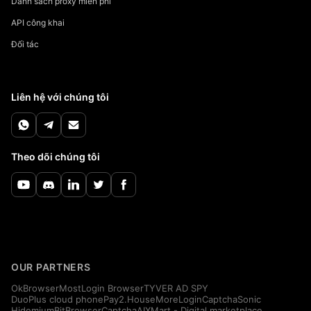
Danh sách proxy miễn phí
API công khai
Đối tác
Liên hệ với chúng tôi
Theo dõi chúng tôi
OUR PARTNERS
OkBrowser
MostLogin Browser
TYVER AD SPY
DuoPlus cloud phone
Pay2.House
MoreLogin
CaptchaSonic
Hidemium
BitBrowser
CaptchaAI
XMart - Digital marketplace