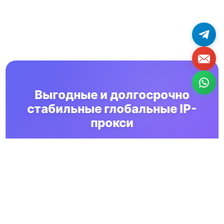
Выгодные и долгосрочно
стабильные глобальные IP-
прокси
Используйте сервисы OkkProxy, чтобы ускорить
устойчивый рост вашего бизнеса
Начать бесплатный пробный период
Компания