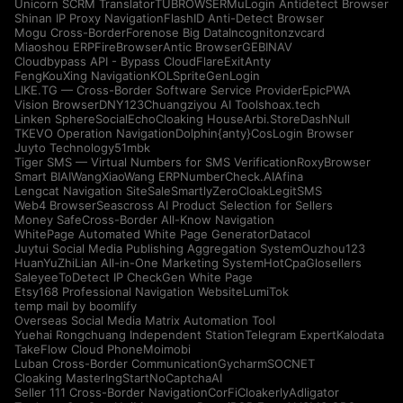
Unicorn SCRM Translator
TUBROWSER
MuLogin Antidetect Browser
Shinan IP Proxy Navigation
FlashID Anti-Detect Browser
Mogu Cross-Border
Forenose Big Data
Incogniton
zvcard
Miaoshou ERP
FireBrowser
Antic Browser
GEBINAV
Cloudbypass API - Bypass CloudFlare
ExitAnty
FengKouXing Navigation
KOLSprite
GenLogin
LIKE.TG — Cross-Border Software Service Provider
EpicPWA
Vision Browser
DNY123
Chuangziyou AI Tools
hoax.tech
Linken Sphere
SocialEcho
Cloaking House
Arbi.Store
DashNull
TKEVO Operation Navigation
Dolphin{anty}
CosLogin Browser
Juyto Technology
51mbk
Tiger SMS — Virtual Numbers for SMS Verification
RoxyBrowser
Smart BIAI
WangXiaoWang ERP
NumberCheck.AI
Afina
Lengcat Navigation Site
SaleSmartly
ZeroCloak
LegitSMS
Web4 Browser
Seascross AI Product Selection for Sellers
Money Safe
Cross-Border All-Know Navigation
WhitePage Automated White Page Generator
Datacol
Juytui Social Media Publishing Aggregation System
Ouzhou123
HuanYuZhiLian All-in-One Marketing System
HotCpa
Glosellers
Saleyee
ToDetect IP Check
Gen White Page
Etsy168 Professional Navigation Website
LumiTok
temp mail by boomlify
Overseas Social Media Matrix Automation Tool
Yuehai Rongchuang Independent Station
Telegram Expert
Kalodata
TakeFlow Cloud Phone
Moimobi
Luban Cross-Border Communication
Gycharm
SOCNET
Cloaking Master
IngStart
NoCaptchaAI
Seller 111 Cross-Border Navigation
CorFi
Cloakerly
Adligator