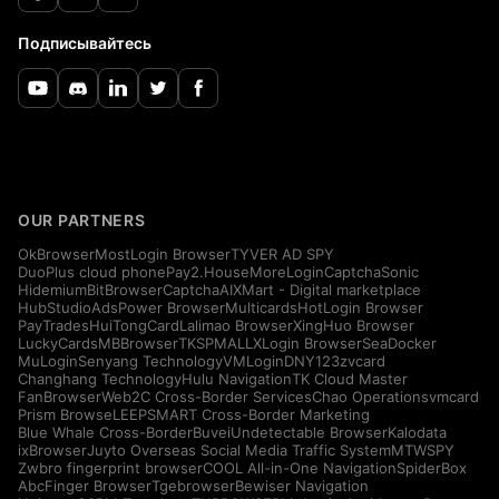
Подписывайтесь
OUR PARTNERS
OkBrowser
MostLogin Browser
TYVER AD SPY
DuoPlus cloud phone
Pay2.House
MoreLogin
CaptchaSonic
Hidemium
BitBrowser
CaptchaAI
XMart - Digital marketplace
HubStudio
AdsPower Browser
Multicards
HotLogin Browser
PayTrades
HuiTongCard
Lalimao Browser
XingHuo Browser
LuckyCards
MBBrowser
TKSPMALL
XLogin Browser
SeaDocker
MuLogin
Senyang Technology
VMLogin
DNY123
zvcard
Changhang Technology
Hulu Navigation
TK Cloud Master
FanBrowser
Web2C Cross-Border Services
Chao Operations
vmcard
Prism Browse
LEEPSMART Cross-Border Marketing
Blue Whale Cross-Border
Buvei
Undetectable Browser
Kalodata
ixBrowser
Juyto Overseas Social Media Traffic System
MTWSPY
Zwbro fingerprint browser
COOL All-in-One Navigation
SpiderBox
AbcFinger Browser
Tgebrowser
Bewiser Navigation